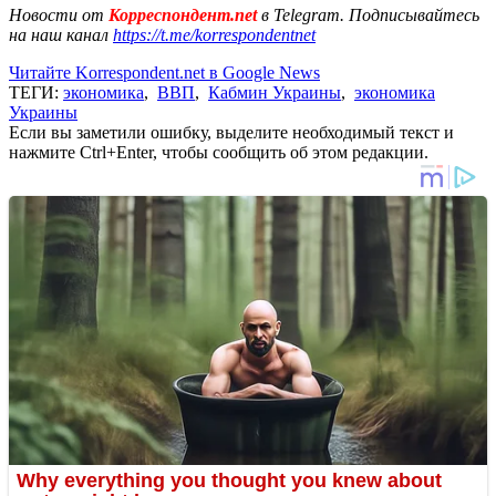
Новости от
Корреспондент.net
в Telegram. Подписывайтесь
на наш канал
https://t.me/korrespondentnet
Читайте Korrespondent.net в Google News
ТЕГИ:
экономика
,
ВВП
,
Кабмин Украины
,
экономика
Украины
Если вы заметили ошибку, выделите необходимый текст и
нажмите Ctrl+Enter, чтобы сообщить об этом редакции.