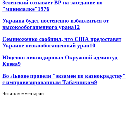
Зеленский созывает ВР на заседание по
"минималке"
19
76
Украина будет постепенно избавляться от
высокообогащенного урана
12
Семиноженко сообщил, что США предоставят
Украине низкообогащенный уран
10
Ющенко ликвидировал Окружной админсуд
Киева
9
Во Львове провели "экзамен по казнокрадству"
с импровизированным Табачником
9
Читать комментарии