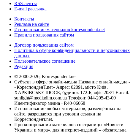
RSS-ленты
E-mail рассылка
Контакты
Реклама на сайте
Использование материалов korrespondent.net
Правила пользования сайтом
Договор пользования сайтом
Политика в сфере конфиденциальности и персональных
данных
Пользовательское соглашение
Редакция
© 2000-2026, Korrespondent.net
Субъект в сфере онлайн-медиа Название онлайн-медиа -
«КореспонденТ.net» Адрес: 02091, місто Київ,
ХАРКІВСЬКЕ ШОСЕ, будинок 172-Б, офіс 208/1 E-mail:
sunlight@mediadim.com.ua
Телефон: 044-205-43-00
Идентификатор медиа - R40-06068
Использование любых материалов, размещённых на
сайте, разрешается при условии ссылки на
Корреспондент.net.
При копировании материалов со страницы «Новости
Украины и мира», для интернет-изданий – обязательна