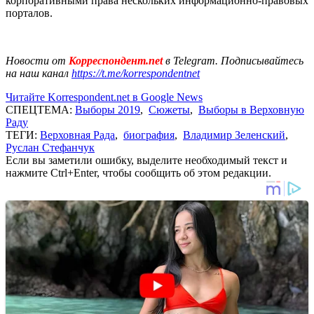
корпоративными права нескольких информационно-правовых
порталов.
Новости от
Корреспондент.net
в Telegram. Подписывайтесь
на наш канал
https://t.me/korrespondentnet
Читайте Korrespondent.net в Google News
СПЕЦТЕМА:
Выборы 2019
,
Сюжеты
,
Выборы в Верховную
Раду
ТЕГИ:
Верховная Рада
,
биография
,
Владимир Зеленский
,
Руслан Стефанчук
Если вы заметили ошибку, выделите необходимый текст и
нажмите Ctrl+Enter, чтобы сообщить об этом редакции.