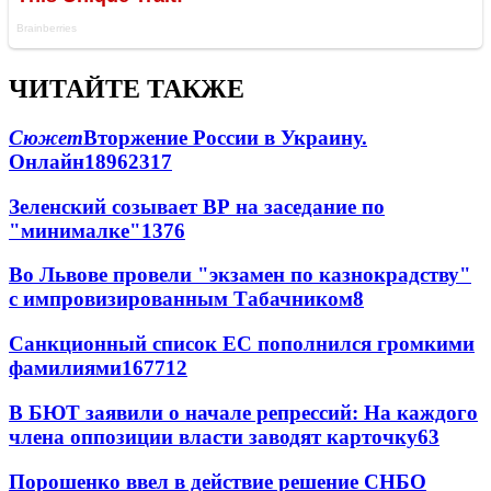
ЧИТАЙТЕ ТАКЖЕ
Сюжет
Вторжение России в Украину.
Онлайн
189
62
317
Зеленский созывает ВР на заседание по
"минималке"
13
76
Во Львове провели "экзамен по казнокрадству"
с импровизированным Табачником
8
Санкционный список ЕС пополнился громкими
фамилиями
167
7
12
В БЮТ заявили о начале репрессий: На каждого
члена оппозиции власти заводят карточку
6
3
Порошенко ввел в действие решение СНБО