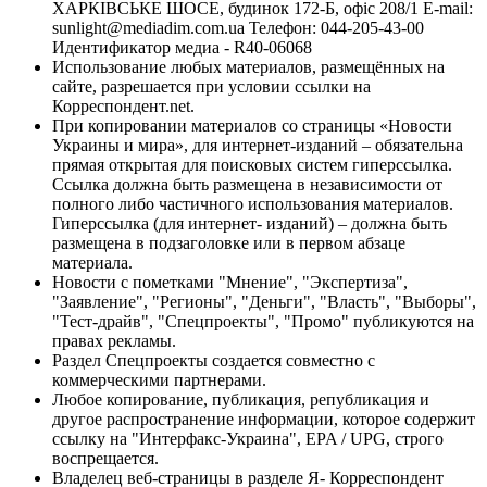
ХАРКІВСЬКЕ ШОСЕ, будинок 172-Б, офіс 208/1 E-mail:
sunlight@mediadim.com.ua
Телефон: 044-205-43-00
Идентификатор медиа - R40-06068
Использование любых материалов, размещённых на
сайте, разрешается при условии ссылки на
Корреспондент.net.
При копировании материалов со страницы «Новости
Украины и мира», для интернет-изданий – обязательна
прямая открытая для поисковых систем гиперссылка.
Ссылка должна быть размещена в независимости от
полного либо частичного использования материалов.
Гиперссылка (для интернет- изданий) – должна быть
размещена в подзаголовке или в первом абзаце
материала.
Новости с пометками "Мнение", "Экспертиза",
"Заявление", "Регионы", "Деньги", "Власть", "Выборы",
"Тест-драйв", "Спецпроекты", "Промо" публикуются на
правах рекламы.
Раздел Спецпроекты создается совместно с
коммерческими партнерами.
Любое копирование, публикация, републикация и
другое распространение информации, которое содержит
ссылку на "Интерфакс-Украина", EPA / UPG, строго
воспрещается.
Владелец веб-страницы в разделе Я- Корреспондент