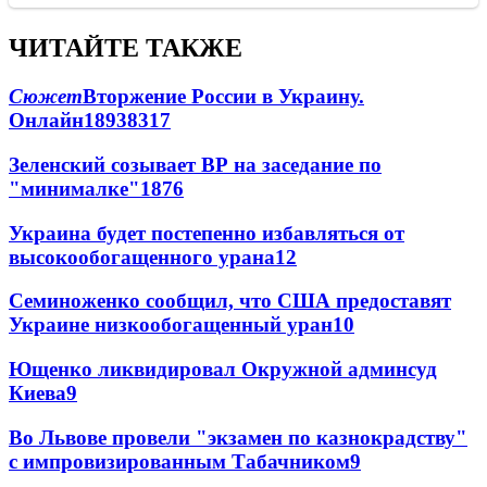
ЧИТАЙТЕ ТАКЖЕ
Сюжет
Вторжение России в Украину.
Онлайн
189
38
317
Зеленский созывает ВР на заседание по
"минималке"
18
76
Украина будет постепенно избавляться от
высокообогащенного урана
12
Семиноженко сообщил, что США предоставят
Украине низкообогащенный уран
10
Ющенко ликвидировал Окружной админсуд
Киева
9
Во Львове провели "экзамен по казнокрадству"
с импровизированным Табачником
9