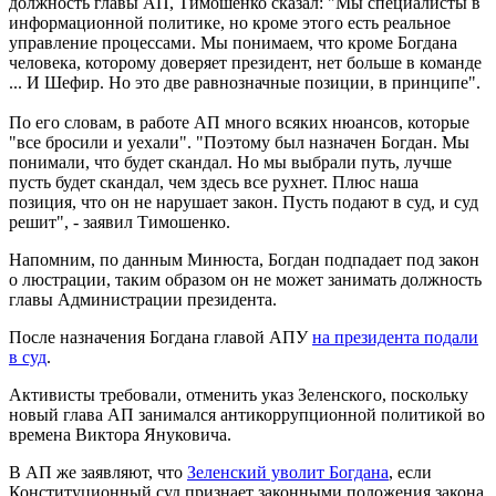
должность главы АП, Тимошенко сказал: "Мы специалисты в
информационной политике, но кроме этого есть реальное
управление процессами. Мы понимаем, что кроме Богдана
человека, которому доверяет президент, нет больше в команде
... И Шефир. Но это две равнозначные позиции, в принципе".
По его словам, в работе АП много всяких нюансов, которые
"все бросили и уехали". "Поэтому был назначен Богдан. Мы
понимали, что будет скандал. Но мы выбрали путь, лучше
пусть будет скандал, чем здесь все рухнет. Плюс наша
позиция, что он не нарушает закон. Пусть подают в суд, и суд
решит", - заявил Тимошенко.
Напомним, по данным Минюста, Богдан подпадает под закон
о люстрации, таким образом он не может занимать должность
главы Администрации президента.
После назначения Богдана главой АПУ
на президента подали
в суд
.
Активисты требовали, отменить указ Зеленского, поскольку
новый глава АП занимался антикоррупционной политикой во
времена Виктора Януковича.
В АП же заявляют, что
Зеленский уволит Богдана
, если
Конституционный суд признает законными положения закона