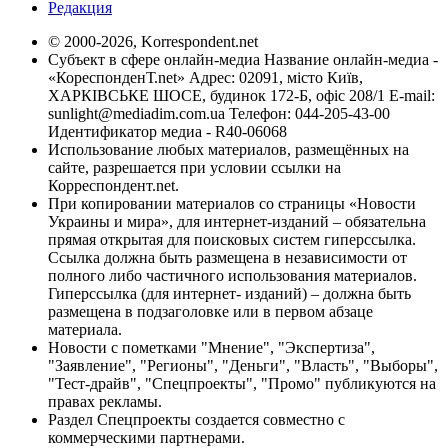
Редакция
© 2000-2026, Korrespondent.net
Субъект в сфере онлайн-медиа Название онлайн-медиа -
«КореспонденТ.net» Адрес: 02091, місто Київ,
ХАРКІВСЬКЕ ШОСЕ, будинок 172-Б, офіс 208/1 E-mail:
sunlight@mediadim.com.ua
Телефон: 044-205-43-00
Идентификатор медиа - R40-06068
Использование любых материалов, размещённых на
сайте, разрешается при условии ссылки на
Корреспондент.net.
При копировании материалов со страницы «Новости
Украины и мира», для интернет-изданий – обязательна
прямая открытая для поисковых систем гиперссылка.
Ссылка должна быть размещена в независимости от
полного либо частичного использования материалов.
Гиперссылка (для интернет- изданий) – должна быть
размещена в подзаголовке или в первом абзаце
материала.
Новости с пометками "Мнение", "Экспертиза",
"Заявление", "Регионы", "Деньги", "Власть", "Выборы",
"Тест-драйв", "Спецпроекты", "Промо" публикуются на
правах рекламы.
Раздел Спецпроекты создается совместно с
коммерческими партнерами.