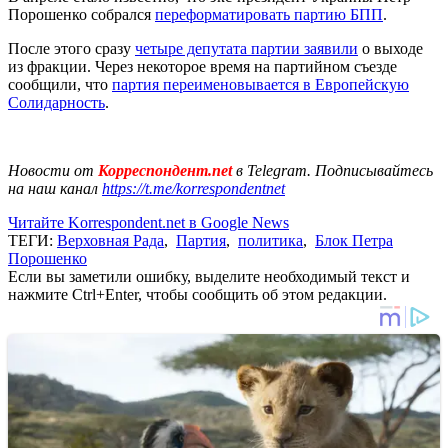
Порошенко собрался
переформатировать партию БПП
.
После этого сразу
четыре депутата партии заявили
о выходе
из фракции. Через некоторое время на партийном съезде
сообщили, что
партия переименовывается в Европейскую
Солидарность
.
Новости от
Корреспондент.net
в Telegram. Подписывайтесь
на наш канал
https://t.me/korrespondentnet
Читайте Korrespondent.net в Google News
ТЕГИ:
Верховная Рада
,
Партия
,
политика
,
Блок Петра
Порошенко
Если вы заметили ошибку, выделите необходимый текст и
нажмите Ctrl+Enter, чтобы сообщить об этом редакции.