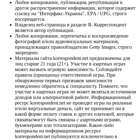
Любое копирование, публикация, републикация и
другое распространение информации, которое содержит
ссылку на "Интерфакс-Украина", EPA / UPG, строго
воспрещается.
Владелец веб-страницы в разделе Я- Корреспондент
является автор публикации.
Любое копирование, перепечатка и воспроизведение
фотографий и/или аудиовизуальных материалов,
принадлежащих правообладателю Getty Images, строго
запрещено.
Материалы сайта korrespondent.net предназначены для
лиц старше 21 года (21+). Участие в азартных играх
может вызвать игровую зависимость. Соблюдайте
правила (принципы) ответственной игры. При
обнаружении первых признаков зависимости
немедленно обратитесь к специалисту. Помните, что
участие в азартных играх не может являться источником
доходов или альтернативой работе. Информационный
ресурс korrespondent.net не проводит игры на реальные
и/или виртуальные деньги, сайт не принимает ни в
какой форме оплату ставок и других платежей, которые
связаны/могут быть связаны с азартными играми,
букмекерами или тотализаторами. Какие-либо
материалы на информационном ресурсе
korrespondent.net публикуются исключительно в