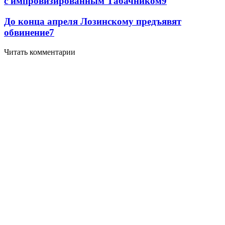
с импровизированным Табачником
9
До конца апреля Лозинскому предъявят
обвинение
7
Читать комментарии