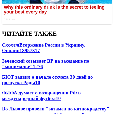
ЧИТАЙТЕ ТАКЖЕ
Сюжет
Вторжение России в Украину.
Онлайн
189
57
317
Зеленский созывает ВР на заседание по
"минималке"
12
76
БЮТ заявил о начале отсчета 30 дней до
роспуска Рады
10
ФИФА думает о возвращении РФ в
международный футбол
10
Во Львове провели "экзамен по казнокрадству"