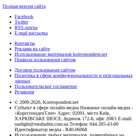
Полная версия сайта
Facebook
Twitter
RSS-ленты
E-mail рассылка
Контакты
Реклама на сайте
Использование материалов korrespondent.net
Правила пользования сайтом
Договор пользования сайтом
Политика в сфере конфиденциальности и персональных
данных
Пользовательское соглашение
Редакция
© 2000-2026, Korrespondent.net
Субъект в сфере онлайн-медиа Название онлайн-медиа -
«КореспонденТ.net» Адрес: 02091, місто Київ,
ХАРКІВСЬКЕ ШОСЕ, будинок 172-Б, офіс 208/1 E-mail:
sunlight@mediadim.com.ua
Телефон: 044-205-43-00
Идентификатор медиа - R40-06068
Использование любых материалов, размещённых на