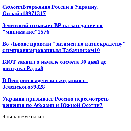
Сюжет
Вторжение России в Украину.
Онлайн
189
71
317
Зеленский созывает ВР на заседание по
"минималке"
15
76
Во Львове провели "экзамен по казнокрадству"
с импровизированным Табачником
10
БЮТ заявил о начале отсчета 30 дней до
роспуска Рады
8
В Венгрии озвучили ожидания от
Зеленского
59
8
28
Украина призывает Россию пересмотреть
решения по Абхазии и Южной Осетии
7
Читать комментарии