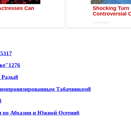
65
317
лке"
12
76
а Рады
8
 с импровизированным Табачником
8
8
я по Абхазии и Южной Осетии
6