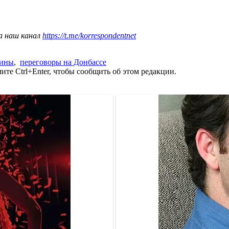
а наш канал
https://t.me/korrespondentnet
аины
,
переговоры на Донбассе
те Ctrl+Enter, чтобы сообщить об этом редакции.