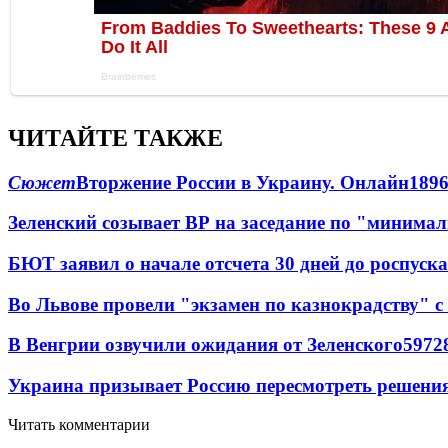
ЧИТАЙТЕ ТАКЖЕ
Сюжет
Вторжение России в Украину. Онлайн
189
Зеленский созывает ВР на заседание по "минима
БЮТ заявил о начале отсчета 30 дней до роспуск
Во Львове провели "экзамен по казнокрадству"
В Венгрии озвучили ожидания от Зеленского
59
7
2
Украина призывает Россию пересмотреть решени
Читать комментарии