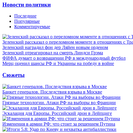
Новости политики
Последние
Популярные
Комментируемые
Зеленский рассказал о переломном моменте в отношениях с Т
Зеленский наградил фон дер Ляйен новым орденом
Зеленский отреагировал на смерть Линдси Грэма
ФИФА думает о возвращении РФ в международный футбол
Мерц оценил шансы РФ и Украины на победу в войне
Сюжеты
Банкет генералов. Последствия взрыва в Москве
Грязные технологии. Атаки РФ на выборы во Франции
Эскалация для Европы. Российский дрон в Лейпциге
Изменения в армии РФ: что стоит за решением Путина