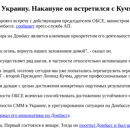
 Украину. Накануне он встретился с Кучм
 провел встречу с действующим председателем ОБСЕ, министро
онбассе,
сообщает
пресс-служба АП.
ира на Донбасс является ключевым приоритетом его деятельност
ть огонь, вернуть наших заложников домой", - сказал он.
осуществляет ряд шагов, в частности относительно активизации
х людей, поэтому сегодня мы уже попытались перезагрузить пер
Г - второй Президент Леонид Кучма, другие профессиональные лю
я дальше с целью достижения конкретных ощутимых результатов,
вности ОБСЕ всячески способствовать достижению устойчивого м
стности СММ в Украине, в урегулировании ситуации на Донбассе
ржал его инициативы по Донбассу
.
а. Первый состоялся в январе. Тогда он
посетил Донбасс и был 