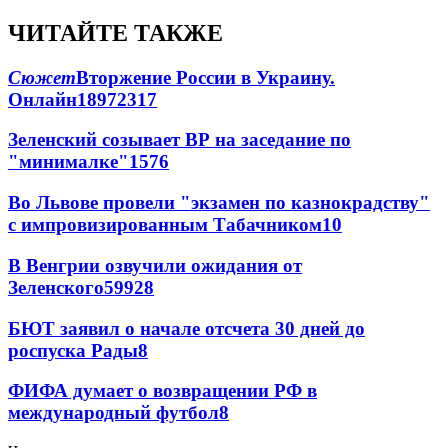
ЧИТАЙТЕ ТАКЖЕ
Сюжет
Вторжение России в Украину.
Онлайн
189
72
317
Зеленский созывает ВР на заседание по
"минималке"
15
76
Во Львове провели "экзамен по казнокрадству"
с импровизированным Табачником
10
В Венгрии озвучили ожидания от
Зеленского
59
9
28
БЮТ заявил о начале отсчета 30 дней до
роспуска Рады
8
ФИФА думает о возвращении РФ в
международный футбол
8