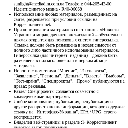
sunlight@mediadim.com.ua
Телефон: 044-205-43-00
Идентификатор медиа - R40-06068
Использование любых материалов, размещённых на
сайте, разрешается при условии ссылки на
Корреспондент.net.
При копировании материалов со страницы «Новости
Украины и мира», для интернет-изданий – обязательна
прямая открытая для поисковых систем гиперссылка.
Ссылка должна быть размещена в независимости от
полного либо частичного использования материалов.
Гиперссылка (для интернет- изданий) – должна быть
размещена в подзаголовке или в первом абзаце
материала.
Новости с пометками "Мнение", "Экспертиза",
"Заявление", "Регионы", "Деньги", "Власть", "Выборы",
"Тест-драйв", "Спецпроекты", "Промо" публикуются на
правах рекламы.
Раздел Спецпроекты создается совместно с
коммерческими партнерами.
Любое копирование, публикация, републикация и
другое распространение информации, которое содержит
ссылку на "Интерфакс-Украина", EPA / UPG, строго
воспрещается.
Владелец веб-страницы в разделе Я- Корреспондент
является автор публикации.