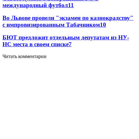
международный футбол
11
Во Львове провели "экзамен по казнокрадству"
с импровизированным Табачником
10
БЮТ предложит отдельным депутатам из НУ-
НС места в своем списке
7
Читать комментарии