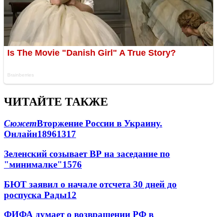
ЧИТАЙТЕ ТАКЖЕ
Сюжет
Вторжение России в Украину.
Онлайн
189
61
317
Зеленский созывает ВР на заседание по
"минималке"
15
76
БЮТ заявил о начале отсчета 30 дней до
роспуска Рады
12
ФИФА думает о возвращении РФ в