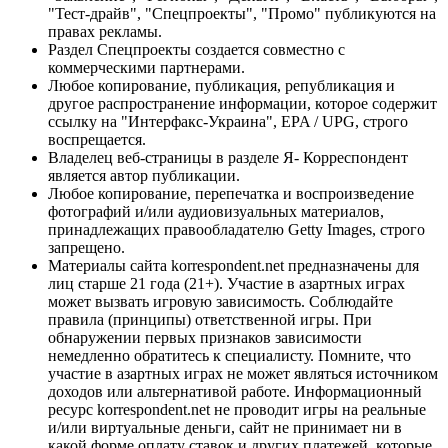
"Тест-драйв", "Спецпроекты", "Промо" публикуются на
правах рекламы.
Раздел Спецпроекты создается совместно с
коммерческими партнерами.
Любое копирование, публикация, републикация и
другое распространение информации, которое содержит
ссылку на "Интерфакс-Украина", EPA / UPG, строго
воспрещается.
Владелец веб-страницы в разделе Я- Корреспондент
является автор публикации.
Любое копирование, перепечатка и воспроизведение
фотографий и/или аудиовизуальных материалов,
принадлежащих правообладателю Getty Images, строго
запрещено.
Материалы сайта korrespondent.net предназначены для
лиц старше 21 года (21+). Участие в азартных играх
может вызвать игровую зависимость. Соблюдайте
правила (принципы) ответственной игры. При
обнаружении первых признаков зависимости
немедленно обратитесь к специалисту. Помните, что
участие в азартных играх не может являться источником
доходов или альтернативой работе. Информационный
ресурс korrespondent.net не проводит игры на реальные
и/или виртуальные деньги, сайт не принимает ни в
какой форме оплату ставок и других платежей, которые