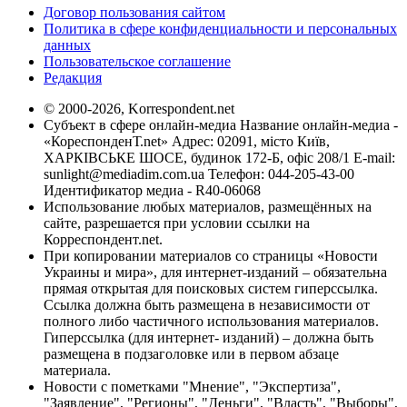
Договор пользования сайтом
Политика в сфере конфиденциальности и персональных
данных
Пользовательское соглашение
Редакция
© 2000-2026, Korrespondent.net
Субъект в сфере онлайн-медиа Название онлайн-медиа -
«КореспонденТ.net» Адрес: 02091, місто Київ,
ХАРКІВСЬКЕ ШОСЕ, будинок 172-Б, офіс 208/1 E-mail:
sunlight@mediadim.com.ua
Телефон: 044-205-43-00
Идентификатор медиа - R40-06068
Использование любых материалов, размещённых на
сайте, разрешается при условии ссылки на
Корреспондент.net.
При копировании материалов со страницы «Новости
Украины и мира», для интернет-изданий – обязательна
прямая открытая для поисковых систем гиперссылка.
Ссылка должна быть размещена в независимости от
полного либо частичного использования материалов.
Гиперссылка (для интернет- изданий) – должна быть
размещена в подзаголовке или в первом абзаце
материала.
Новости с пометками "Мнение", "Экспертиза",
"Заявление", "Регионы", "Деньги", "Власть", "Выборы",