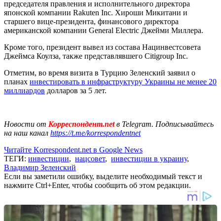
председателя правления и исполнительного директора
японской компании Rakuten Inc. Хироши Mикитани и
старшего вице-президента, финансового директора
американской компании General Electric Джейми Миллера.
Кроме того, президент вывел из состава Нацинвестсовета
Джеймса Коулза, также представлявшего Citigroup Inc.
Отметим, во время визита в Турцию Зеленский заявил о
планах
инвестировать в инфраструктуру Украины не менее 20
миллиардов
долларов за 5 лет.
Новости от
Корреспондент.net
в Telegram. Подписывайтесь
на наш канал
https://t.me/korrespondentnet
Читайте Korrespondent.net в Google News
ТЕГИ:
инвестиции
,
нацсовет
,
инвестиции в украину
,
Владимир Зеленский
Если вы заметили ошибку, выделите необходимый текст и
нажмите Ctrl+Enter, чтобы сообщить об этом редакции.