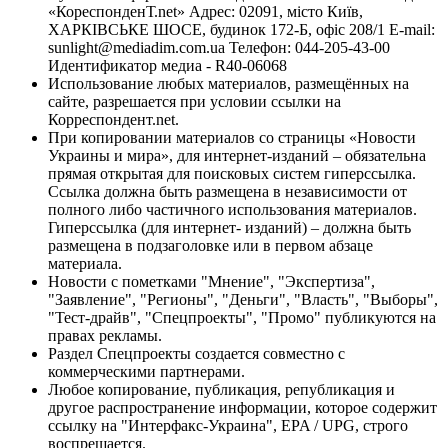
«КореспонденТ.net» Адрес: 02091, місто Київ,
ХАРКІВСЬКЕ ШОСЕ, будинок 172-Б, офіс 208/1 E-mail:
sunlight@mediadim.com.ua
Телефон: 044-205-43-00
Идентификатор медиа - R40-06068
Использование любых материалов, размещённых на
сайте, разрешается при условии ссылки на
Корреспондент.net.
При копировании материалов со страницы «Новости
Украины и мира», для интернет-изданий – обязательна
прямая открытая для поисковых систем гиперссылка.
Ссылка должна быть размещена в независимости от
полного либо частичного использования материалов.
Гиперссылка (для интернет- изданий) – должна быть
размещена в подзаголовке или в первом абзаце
материала.
Новости с пометками "Мнение", "Экспертиза",
"Заявление", "Регионы", "Деньги", "Власть", "Выборы",
"Тест-драйв", "Спецпроекты", "Промо" публикуются на
правах рекламы.
Раздел Спецпроекты создается совместно с
коммерческими партнерами.
Любое копирование, публикация, републикация и
другое распространение информации, которое содержит
ссылку на "Интерфакс-Украина", EPA / UPG, строго
воспрещается.