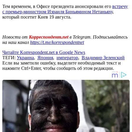
Тем временем, в Офисе президента анонсировали его
встречу
с премьер-министром Израиля Биньямином Нетаньяху
,
который посетит Киев 19 августа.
Новости от
Корреспондент.net
в Telegram. Подписывайтесь
на наш канал
https://t.me/korrespondentnet
Читайте Korrespondent.net в Google News
ТЕГИ:
Украина
,
Япония
,
император
,
Владимир Зеленский
Если вы заметили ошибку, выделите необходимый текст и
нажмите Ctrl+Enter, чтобы сообщить об этом редакции.