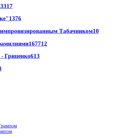
63
317
лке"
13
76
 с импровизированным Табачником
10
фамилиями
167
7
12
 - Гриценко
6
13
8
рампом