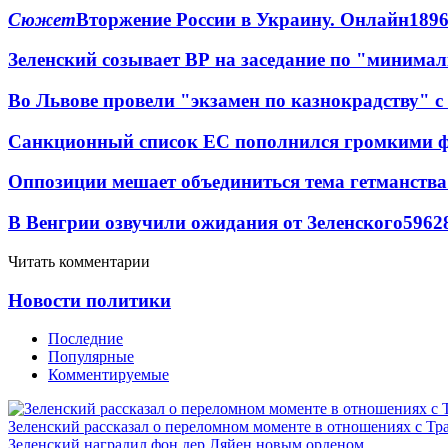
Сюжет
Вторжение России в Украину. Онлайн
189
Зеленский созывает ВР на заседание по "минима
Во Львове провели "экзамен по казнокрадству"
Санкционный список ЕС пополнился громкими 
Оппозиции мешает объединиться тема гетманства
В Венгрии озвучили ожидания от Зеленского
59
6
2
Читать комментарии
Новости политики
Последние
Популярные
Комментируемые
Зеленский рассказал о переломном моменте в отношениях с Т
Зеленский наградил фон дер Ляйен новым орденом