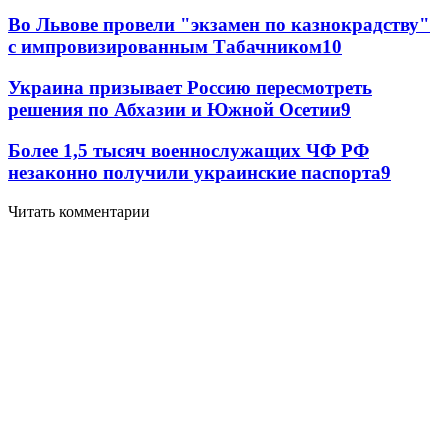
Во Львове провели "экзамен по казнокрадству"
с импровизированным Табачником
10
Украина призывает Россию пересмотреть
решения по Абхазии и Южной Осетии
9
Более 1,5 тысяч военнослужащих ЧФ РФ
незаконно получили украинские паспорта
9
Читать комментарии