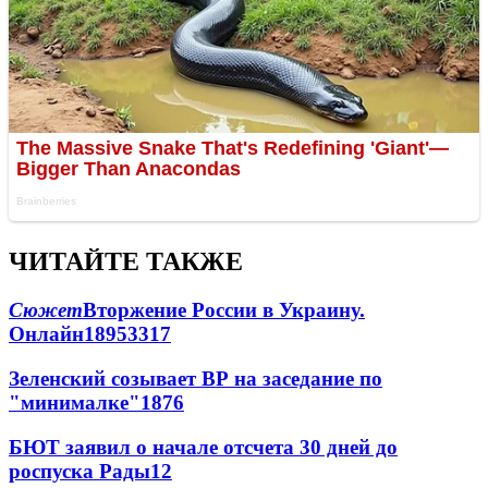
ЧИТАЙТЕ ТАКЖЕ
Сюжет
Вторжение России в Украину.
Онлайн
189
53
317
Зеленский созывает ВР на заседание по
"минималке"
18
76
БЮТ заявил о начале отсчета 30 дней до
роспуска Рады
12