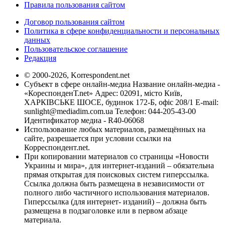
Правила пользования сайтом
Договор пользования сайтом
Политика в сфере конфиденциальности и персональных
данных
Пользовательское соглашение
Редакция
© 2000-2026, Korrespondent.net
Субъект в сфере онлайн-медиа Название онлайн-медиа -
«КореспонденТ.net» Адрес: 02091, місто Київ,
ХАРКІВСЬКЕ ШОСЕ, будинок 172-Б, офіс 208/1 E-mail:
sunlight@mediadim.com.ua
Телефон: 044-205-43-00
Идентификатор медиа - R40-06068
Использование любых материалов, размещённых на
сайте, разрешается при условии ссылки на
Корреспондент.net.
При копировании материалов со страницы «Новости
Украины и мира», для интернет-изданий – обязательна
прямая открытая для поисковых систем гиперссылка.
Ссылка должна быть размещена в независимости от
полного либо частичного использования материалов.
Гиперссылка (для интернет- изданий) – должна быть
размещена в подзаголовке или в первом абзаце
материала.