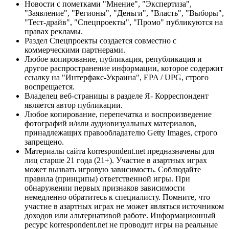
Новости с пометками "Мнение", "Экспертиза",
"Заявление", "Регионы", "Деньги", "Власть", "Выборы",
"Тест-драйв", "Спецпроекты", "Промо" публикуются на
правах рекламы.
Раздел Спецпроекты создается совместно с
коммерческими партнерами.
Любое копирование, публикация, републикация и
другое распространение информации, которое содержит
ссылку на "Интерфакс-Украина", EPA / UPG, строго
воспрещается.
Владелец веб-страницы в разделе Я- Корреспондент
является автор публикации.
Любое копирование, перепечатка и воспроизведение
фотографий и/или аудиовизуальных материалов,
принадлежащих правообладателю Getty Images, строго
запрещено.
Материалы сайта korrespondent.net предназначены для
лиц старше 21 года (21+). Участие в азартных играх
может вызвать игровую зависимость. Соблюдайте
правила (принципы) ответственной игры. При
обнаружении первых признаков зависимости
немедленно обратитесь к специалисту. Помните, что
участие в азартных играх не может являться источником
доходов или альтернативой работе. Информационный
ресурс korrespondent.net не проводит игры на реальные