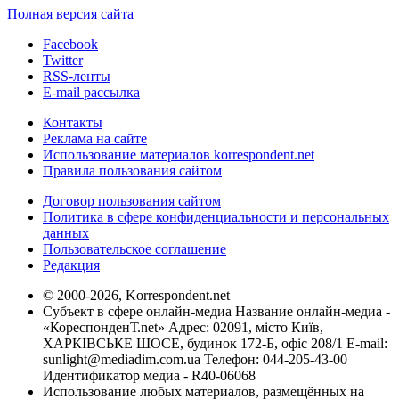
Полная версия сайта
Facebook
Twitter
RSS-ленты
E-mail рассылка
Контакты
Реклама на сайте
Использование материалов korrespondent.net
Правила пользования сайтом
Договор пользования сайтом
Политика в сфере конфиденциальности и персональных
данных
Пользовательское соглашение
Редакция
© 2000-2026, Korrespondent.net
Субъект в сфере онлайн-медиа Название онлайн-медиа -
«КореспонденТ.net» Адрес: 02091, місто Київ,
ХАРКІВСЬКЕ ШОСЕ, будинок 172-Б, офіс 208/1 E-mail:
sunlight@mediadim.com.ua
Телефон: 044-205-43-00
Идентификатор медиа - R40-06068
Использование любых материалов, размещённых на