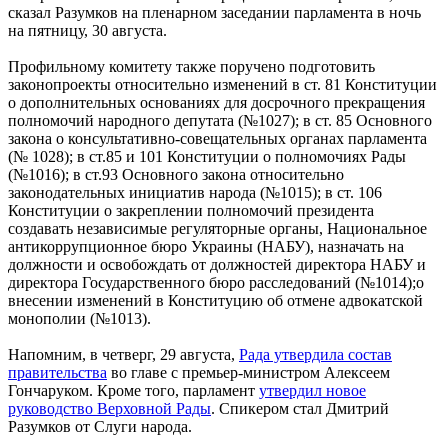
сказал Разумков на пленарном заседании парламента в ночь
на пятницу, 30 августа.
Профильному комитету также поручено подготовить
законопроекты относительно изменений в ст. 81 Конституции
о дополнительных основаниях для досрочного прекращения
полномочий народного депутата (№1027); в ст. 85 Основного
закона о консультативно-совещательных органах парламента
(№ 1028); в ст.85 и 101 Конституции о полномочиях Рады
(№1016); в ст.93 Основного закона относительно
законодательных инициатив народа (№1015); в ст. 106
Конституции о закреплении полномочий президента
создавать независимые регуляторные органы, Национальное
антикоррупционное бюро Украины (НАБУ), назначать на
должности и освобождать от должностей директора НАБУ и
директора Государственного бюро расследований (№1014);о
внесении изменений в Конституцию об отмене адвокатской
монополии (№1013).
Напомним, в четверг, 29 августа,
Рада утвердила состав
правительства
во главе с премьер-министром Алексеем
Гончаруком. Кроме того, парламент
утвердил новое
руководство Верховной Рады
. Спикером стал Дмитрий
Разумков от Слуги народа.