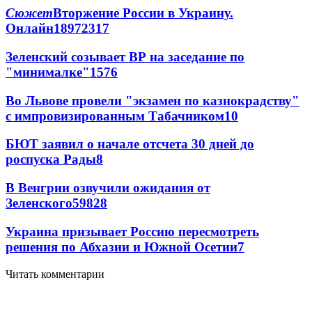
Сюжет
Вторжение России в Украину.
Онлайн
189
72
317
Зеленский созывает ВР на заседание по
"минималке"
15
76
Во Львове провели "экзамен по казнокрадству"
с импровизированным Табачником
10
БЮТ заявил о начале отсчета 30 дней до
роспуска Рады
8
В Венгрии озвучили ожидания от
Зеленского
59
8
28
Украина призывает Россию пересмотреть
решения по Абхазии и Южной Осетии
7
Читать комментарии