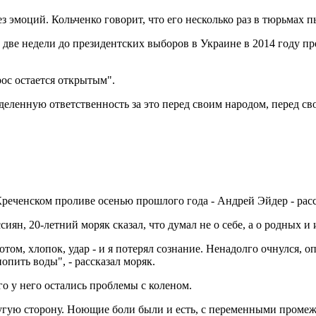
эмоций. Кольченко говорит, что его несколько раз в тюрьмах п
 две недели до президентских выборов в Украине в 2014 году пр
рос остается открытым".
еленную ответственность за это перед своим народом, перед свое
еченском проливе осенью прошлого года - Андрей Эйдер - расск
иян, 20-летний моряк сказал, что думал не о себе, а о родных и 
отом, хлопок, удар - и я потерял сознание. Ненадолго очнулся, 
опить воды", - рассказал моряк.
о у него остались проблемы с коленом.
ругую сторону. Ноющие боли были и есть, с переменными промежу