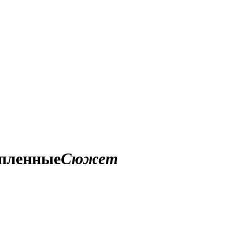
 пленные
Сюжет