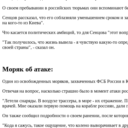
О своем пребывании в российских тюрьмах они вспоминают без 
Сенцов рассказал, что его соблазняли уменьшением сроком и за
на кого-то из Киева".
Что касается политических амбиций, то для Сенцова "этот воп
"Так получилось, что жизнь вывела - я чувствую какую-то опред
своей страны", - сказал он.
Моряк об атаке:
Один из освобожденных моряков, захваченных ФСБ России в Кр
Отвечая на вопрос, насколько страшно было в момент атаки росс
"Летели снаряды. В воздухе трассеры, в море - их отражение. П
врачей. Мне оказали первую помощь на корабле россиян, дали п
Он также сообщил подробности о своем ранении, после которог
"Кода я сажусь, такое ощущение, что колено выворачивает в д