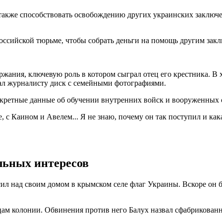
 также способствовать освобождению других украинских заключ
оссийской тюрьме, чтобы собрать деньги на помощь другим зак
ржания, ключевую роль в котором сыграл отец его крестника. В
ал журналисту диск с семейными фотографиями.
 секретные данные об обучении внутренних войск и вооруженных 
, с Каином и Авелем... Я не знаю, почему он так поступил и как
льных интересов
сил над своим домом в крымском селе флаг Украины. Вскоре он
яцам колонии. Обвинения против него Балух назвал сфабрикован