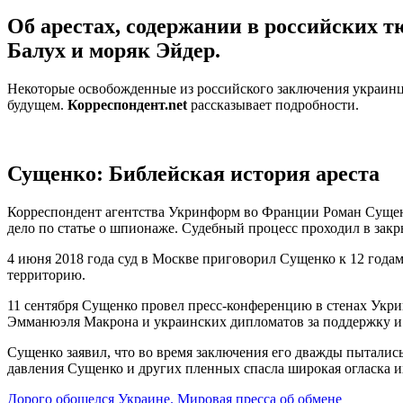
Об арестах, содержании в российских т
Балух и моряк Эйдер.
Некоторые освобожденные из российского заключения украинцы 
будущем.
Корреспондент.net
рассказывает подробности.
Сущенко: Библейская история ареста
Корреспондент агентства Укринформ во Франции Роман Сущенк
дело по статье о шпионаже. Судебный процесс проходил в зак
4 июня 2018 года суд в Москве приговорил Сущенко к 12 годам
территорию.
11 сентября Сущенко провел пресс-конференцию в стенах Укр
Эмманюэля Макрона и украинских дипломатов за поддержку и
Сущенко заявил, что во время заключения его дважды пыталис
давления Сущенко и других пленных спасла широкая огласка и
Дорого обошелся Украине. Мировая пресса об обмене