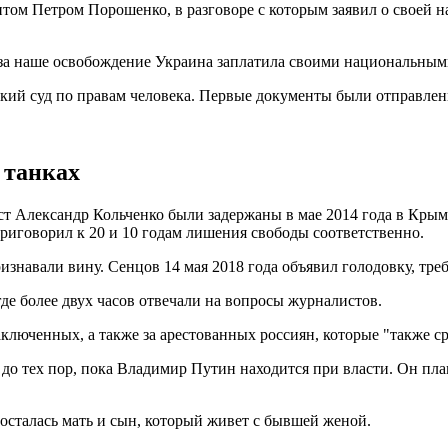
нтом Петром Порошенко, в разговоре с которым заявил о своей 
ы за наше освобождение Украина заплатила своими национальными
ский суд по правам человека. Первые документы были отправлены
 танках
т Александр Кольченко были задержаны в мае 2014 года в Крым
риговорил к 20 и 10 годам лишения свободы соответственно.
изнавали вину. Сенцов 14 мая 2018 года объявил голодовку, тр
де более двух часов отвечали на вопросы журналистов.
аключенных, а также за арестованных россиян, которые "также с
 до тех пор, пока Владимир Путин находится при власти. Он пл
 осталась мать и сын, который живет с бывшей женой.