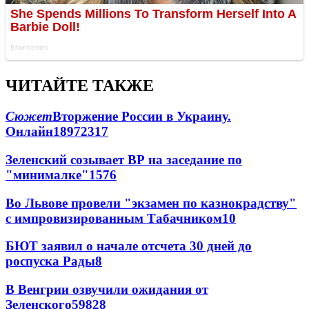
ЧИТАЙТЕ ТАКЖЕ
Сюжет
Вторжение России в Украину.
Онлайн
189
72
317
Зеленский созывает ВР на заседание по
"минималке"
15
76
Во Львове провели "экзамен по казнокрадству"
с импровизированным Табачником
10
БЮТ заявил о начале отсчета 30 дней до
роспуска Рады
8
В Венгрии озвучили ожидания от
Зеленского
59
8
28