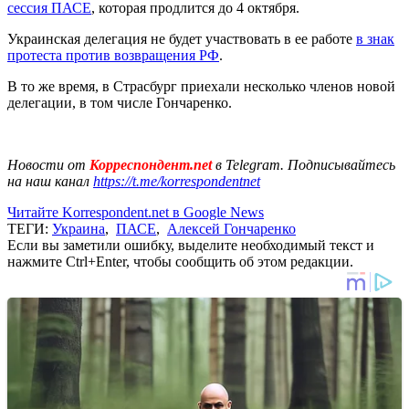
сессия ПАСЕ
, которая продлится до 4 октября.
Украинская делегация не будет участвовать в ее работе
в знак
протеста против возвращения РФ
.
В то же время, в Страсбург приехали несколько членов новой
делегации, в том числе Гончаренко.
Новости от
Корреспондент.net
в Telegram. Подписывайтесь
на наш канал
https://t.me/korrespondentnet
Читайте Korrespondent.net в Google News
ТЕГИ:
Украина
,
ПАСЕ
,
Алексей Гончаренко
Если вы заметили ошибку, выделите необходимый текст и
нажмите Ctrl+Enter, чтобы сообщить об этом редакции.