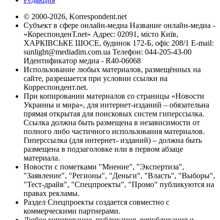
© 2000-2026, Korrespondent.net
Субъект в сфере онлайн-медиа Название онлайн-медиа -
«КореспонденТ.net» Адрес: 02091, місто Київ,
ХАРКІВСЬКЕ ШОСЕ, будинок 172-Б, офіс 208/1 E-mail:
sunlight@mediadim.com.ua
Телефон: 044-205-43-00
Идентификатор медиа - R40-06068
Использование любых материалов, размещённых на
сайте, разрешается при условии ссылки на
Корреспондент.net.
При копировании материалов со страницы «Новости
Украины и мира», для интернет-изданий – обязательна
прямая открытая для поисковых систем гиперссылка.
Ссылка должна быть размещена в независимости от
полного либо частичного использования материалов.
Гиперссылка (для интернет- изданий) – должна быть
размещена в подзаголовке или в первом абзаце
материала.
Новости с пометками "Мнение", "Экспертиза",
"Заявление", "Регионы", "Деньги", "Власть", "Выборы",
"Тест-драйв", "Спецпроекты", "Промо" публикуются на
правах рекламы.
Раздел Спецпроекты создается совместно с
коммерческими партнерами.
Любое копирование, публикация, републикация и