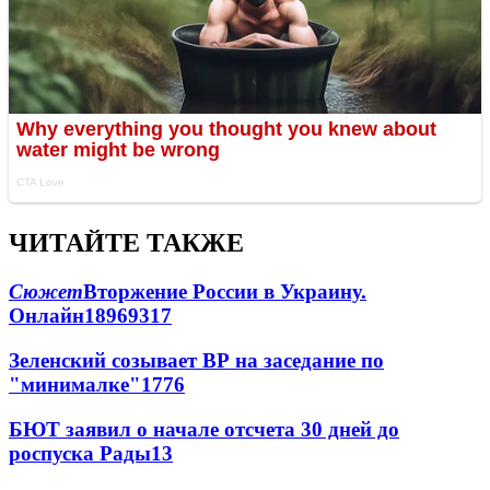
ЧИТАЙТЕ ТАКЖЕ
Сюжет
Вторжение России в Украину.
Онлайн
189
69
317
Зеленский созывает ВР на заседание по
"минималке"
17
76
БЮТ заявил о начале отсчета 30 дней до
роспуска Рады
13