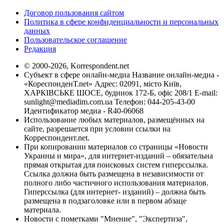
Договор пользования сайтом
Политика в сфере конфиденциальности и персональных
данных
Пользовательское соглашение
Редакция
© 2000-2026, Korrespondent.net
Субъект в сфере онлайн-медиа Название онлайн-медиа -
«КореспонденТ.net» Адрес: 02091, місто Київ,
ХАРКІВСЬКЕ ШОСЕ, будинок 172-Б, офіс 208/1 E-mail:
sunlight@mediadim.com.ua
Телефон: 044-205-43-00
Идентификатор медиа - R40-06068
Использование любых материалов, размещённых на
сайте, разрешается при условии ссылки на
Корреспондент.net.
При копировании материалов со страницы «Новости
Украины и мира», для интернет-изданий – обязательна
прямая открытая для поисковых систем гиперссылка.
Ссылка должна быть размещена в независимости от
полного либо частичного использования материалов.
Гиперссылка (для интернет- изданий) – должна быть
размещена в подзаголовке или в первом абзаце
материала.
Новости с пометками "Мнение", "Экспертиза",