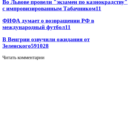
Во Львове провели "экзамен по казнокрадству"
с импровизированным Табачником
11
ФИФА думает о возвращении РФ в
международный футбол
11
В Венгрии озвучили ожидания от
Зеленского
59
10
28
Читать комментарии