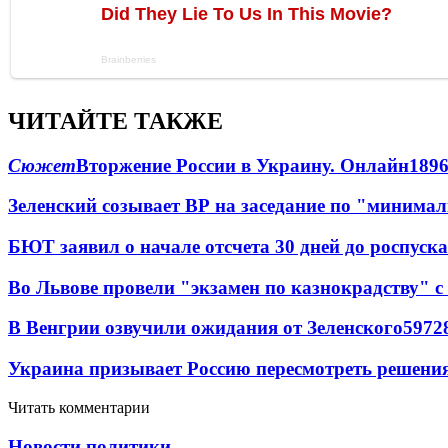
ЧИТАЙТЕ ТАКЖЕ
Сюжет
Вторжение России в Украину. Онлайн
189
Зеленский созывает ВР на заседание по "минима
БЮТ заявил о начале отсчета 30 дней до роспуск
Во Львове провели "экзамен по казнокрадству"
В Венгрии озвучили ожидания от Зеленского
59
7
2
Украина призывает Россию пересмотреть решени
Читать комментарии
Новости политики