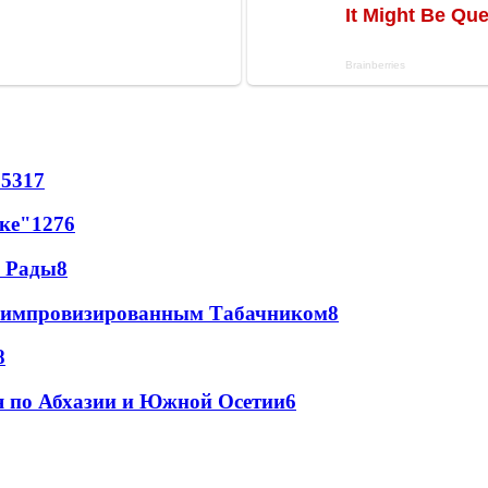
65
317
лке"
12
76
а Рады
8
 с импровизированным Табачником
8
8
я по Абхазии и Южной Осетии
6