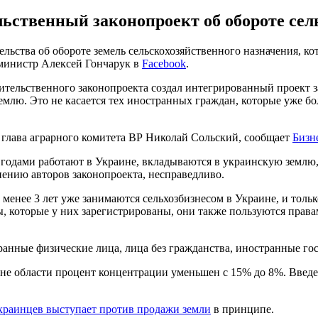
ьственный законопроект об обороте сел
льства об обороте земель сельскохозяйственного назначения, к
р-министр Алексей Гончарук в
Facebook
.
ительственного законопроекта создал интегрированный проект 
млю. Это не касается тех иностранных граждан, которые уже бол
, глава аграрного комитета ВР Николай Сольский, сообщает
Бизн
 годами работают в Украине, вкладываются в украинскую землю,
нению авторов законопроекта, несправедливо.
 менее 3 лет уже занимаются сельхозбизнесом в Украине, и тольк
, которые у них зарегистрированы, они также пользуются права
ранные физические лица, лица без гражданства, иностранные гос
е области процент концентрации уменьшен с 15% до 8%. Введе
краинцев выступает против продажи земли
в принципе.