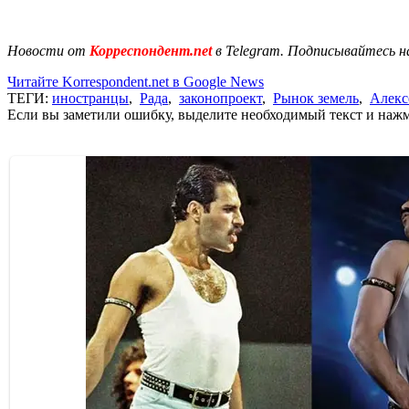
Новости от
Корреспондент.net
в Telegram. Подписывайтесь н
Читайте Korrespondent.net в Google News
ТЕГИ:
иностранцы
,
Рада
,
законопроект
,
Рынок земель
,
Алекс
Если вы заметили ошибку, выделите необходимый текст и нажми