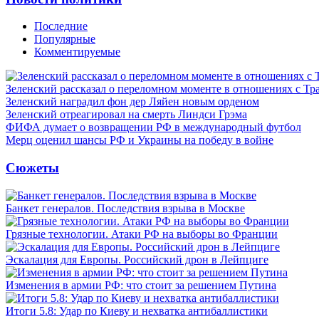
Последние
Популярные
Комментируемые
Зеленский рассказал о переломном моменте в отношениях с Т
Зеленский наградил фон дер Ляйен новым орденом
Зеленский отреагировал на смерть Линдси Грэма
ФИФА думает о возвращении РФ в международный футбол
Мерц оценил шансы РФ и Украины на победу в войне
Сюжеты
Банкет генералов. Последствия взрыва в Москве
Грязные технологии. Атаки РФ на выборы во Франции
Эскалация для Европы. Российский дрон в Лейпциге
Изменения в армии РФ: что стоит за решением Путина
Итоги 5.8: Удар по Киеву и нехватка антибаллистики