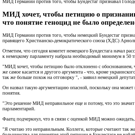
МИД Германии против того, чтобы Бундестаг признавал Голо
МИД хочет, чтобы петицию о признании
что понятие геноцид не было определено
МИД Германии против того, чтобы немецкий Бундестаг призна
правящего Христианско-демократического союза (ХДС) Арнольд
Отметим, что сегодня комитет немецкого Бундестага начал рас
к немецкому парламенту набрала необходимый минимум в 50 ты
"МИД хочет, чтобы петицию было отклонено с обоснованием, чт
же самое касается и другого аргумента - что, кроме украинског
так же больше похож на отговорку ", - заявил немецкий депутат
Он назвал такую ​​аргументацию опасной, поскольку она может
понятия.
"Это решение МИД неправильное еще и потому, что это значит с
парламентарий.
Фаатц подчеркнул, что в связи с оценкой МИД можно ожидать
"Я считаю это неправильным. Коллеги, которые считают так же,
большинства для принятия этой петиции в Бундестаге не найдёт