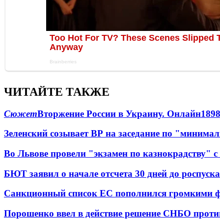
ЧИТАЙТЕ ТАКЖЕ
Сюжет
Вторжение России в Украину. Онлайн
189
Зеленский созывает ВР на заседание по "минима
Во Львове провели "экзамен по казнокрадству"
БЮТ заявил о начале отсчета 30 дней до роспуск
Санкционный список ЕС пополнился громкими 
Порошенко ввел в действие решение СНБО проти