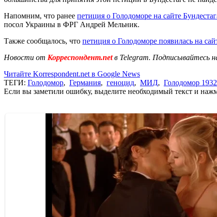
Напомним, что ранее
петиция о Голодоморе на сайте Бундестаг
посол Украины в ФРГ Андрей Мельник.
Также сообщалось, что
петиция о Голодоморе появилась на са
Новости от
Корреспондент.net
в Telegram. Подписывайтесь н
Читайте Korrespondent.net в Google News
ТЕГИ:
Голодомор
,
Германия
,
геноцид
,
МИД
,
Голодомор 1932
Если вы заметили ошибку, выделите необходимый текст и нажми