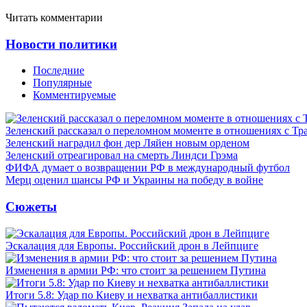
Читать комментарии
Новости политики
Последние
Популярные
Комментируемые
Зеленский рассказал о переломном моменте в отношениях с Т
Зеленский наградил фон дер Ляйен новым орденом
Зеленский отреагировал на смерть Линдси Грэма
ФИФА думает о возвращении РФ в международный футбол
Мерц оценил шансы РФ и Украины на победу в войне
Сюжеты
Эскалация для Европы. Российский дрон в Лейпциге
Изменения в армии РФ: что стоит за решением Путина
Итоги 5.8: Удар по Киеву и нехватка антибаллистики