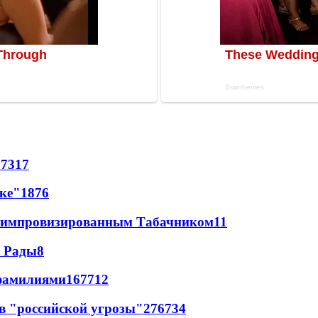
87
317
лке"
18
76
 с импровизированным Табачником
11
а Рады
8
фамилиями
167
7
12
в "российской угрозы"
276
7
34