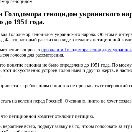
домор геноцидом
 Голодомора геноцидом украинского нар
 до 1951 года.
вал Голодомор геноцидом украинского народа. Об этом в инте
 Фаатц, который рассказал о ходе заседания петиционной комит
смотрение вопроса о
признании Голодомора геноцидом украинск
сяч голосов для рассмотрения.
о понятие геноцид не было определено до 1951 года. По моему 
о, этот искусственно устроен голод имел и других жертв, в частн
.
 привести к требованиям нацистов не признавать гитлеровский г
тать на колени перед Россией. Очевидно, никто не хочет создав
, что петиционной комитет отклонит петицию.
 вероятнее всего, подадут заявку на то, чтобы голосовать за эт
ся", - добавил он.