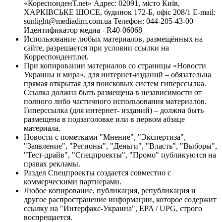
«КореспонденТ.net» Адрес: 02091, місто Київ,
ХАРКІВСЬКЕ ШОСЕ, будинок 172-Б, офіс 208/1 E-mail:
sunlight@mediadim.com.ua
Телефон: 044-205-43-00
Идентификатор медиа - R40-06068
Использование любых материалов, размещённых на
сайте, разрешается при условии ссылки на
Корреспондент.net.
При копировании материалов со страницы «Новости
Украины и мира», для интернет-изданий – обязательна
прямая открытая для поисковых систем гиперссылка.
Ссылка должна быть размещена в независимости от
полного либо частичного использования материалов.
Гиперссылка (для интернет- изданий) – должна быть
размещена в подзаголовке или в первом абзаце
материала.
Новости с пометками "Мнение", "Экспертиза",
"Заявление", "Регионы", "Деньги", "Власть", "Выборы",
"Тест-драйв", "Спецпроекты", "Промо" публикуются на
правах рекламы.
Раздел Спецпроекты создается совместно с
коммерческими партнерами.
Любое копирование, публикация, републикация и
другое распространение информации, которое содержит
ссылку на "Интерфакс-Украина", EPA / UPG, строго
воспрещается.