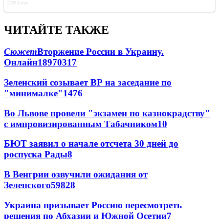
ЧИТАЙТЕ ТАКЖЕ
Сюжет
Вторжение России в Украину.
Онлайн
189
70
317
Зеленский созывает ВР на заседание по
"минималке"
14
76
Во Львове провели "экзамен по казнокрадству"
с импровизированным Табачником
10
БЮТ заявил о начале отсчета 30 дней до
роспуска Рады
8
В Венгрии озвучили ожидания от
Зеленского
59
8
28
Украина призывает Россию пересмотреть
решения по Абхазии и Южной Осетии
7