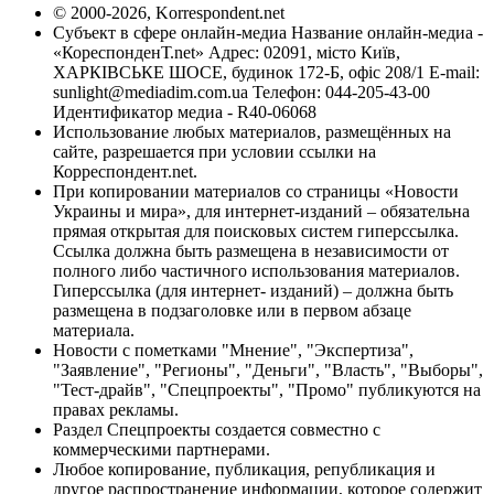
© 2000-2026, Korrespondent.net
Субъект в сфере онлайн-медиа Название онлайн-медиа -
«КореспонденТ.net» Адрес: 02091, місто Київ,
ХАРКІВСЬКЕ ШОСЕ, будинок 172-Б, офіс 208/1 E-mail:
sunlight@mediadim.com.ua
Телефон: 044-205-43-00
Идентификатор медиа - R40-06068
Использование любых материалов, размещённых на
сайте, разрешается при условии ссылки на
Корреспондент.net.
При копировании материалов со страницы «Новости
Украины и мира», для интернет-изданий – обязательна
прямая открытая для поисковых систем гиперссылка.
Ссылка должна быть размещена в независимости от
полного либо частичного использования материалов.
Гиперссылка (для интернет- изданий) – должна быть
размещена в подзаголовке или в первом абзаце
материала.
Новости с пометками "Мнение", "Экспертиза",
"Заявление", "Регионы", "Деньги", "Власть", "Выборы",
"Тест-драйв", "Спецпроекты", "Промо" публикуются на
правах рекламы.
Раздел Спецпроекты создается совместно с
коммерческими партнерами.
Любое копирование, публикация, републикация и
другое распространение информации, которое содержит