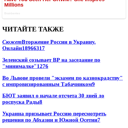
ЧИТАЙТЕ ТАКЖЕ
Сюжет
Вторжение России в Украину.
Онлайн
189
66
317
Зеленский созывает ВР на заседание по
"минималке"
12
76
Во Львове провели "экзамен по казнокрадству"
с импровизированным Табачником
9
БЮТ заявил о начале отсчета 30 дней до
роспуска Рады
8
Украина призывает Россию пересмотреть
решения по Абхазии и Южной Осетии
7