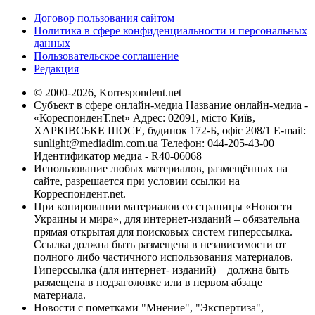
Договор пользования сайтом
Политика в сфере конфиденциальности и персональных
данных
Пользовательское соглашение
Редакция
© 2000-2026, Korrespondent.net
Субъект в сфере онлайн-медиа Название онлайн-медиа -
«КореспонденТ.net» Адрес: 02091, місто Київ,
ХАРКІВСЬКЕ ШОСЕ, будинок 172-Б, офіс 208/1 E-mail:
sunlight@mediadim.com.ua
Телефон: 044-205-43-00
Идентификатор медиа - R40-06068
Использование любых материалов, размещённых на
сайте, разрешается при условии ссылки на
Корреспондент.net.
При копировании материалов со страницы «Новости
Украины и мира», для интернет-изданий – обязательна
прямая открытая для поисковых систем гиперссылка.
Ссылка должна быть размещена в независимости от
полного либо частичного использования материалов.
Гиперссылка (для интернет- изданий) – должна быть
размещена в подзаголовке или в первом абзаце
материала.
Новости с пометками "Мнение", "Экспертиза",