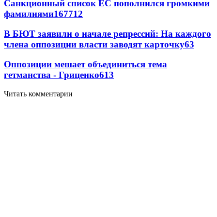
Санкционный список ЕС пополнился громкими
фамилиями
167
7
12
В БЮТ заявили о начале репрессий: На каждого
члена оппозиции власти заводят карточку
6
3
Оппозиции мешает объединиться тема
гетманства - Гриценко
6
13
Читать комментарии