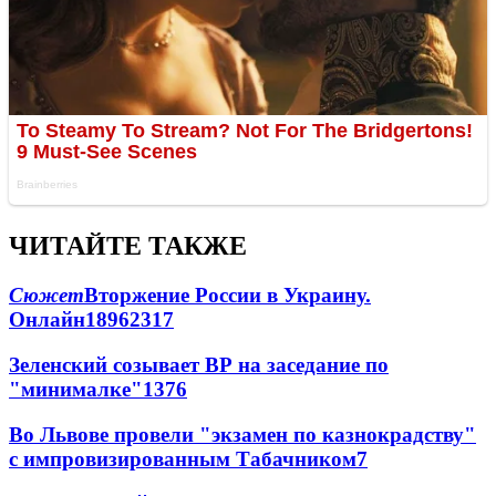
ЧИТАЙТЕ ТАКЖЕ
Сюжет
Вторжение России в Украину.
Онлайн
189
62
317
Зеленский созывает ВР на заседание по
"минималке"
13
76
Во Львове провели "экзамен по казнокрадству"
с импровизированным Табачником
7