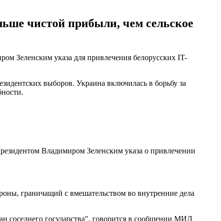
льше чистой прибыли, чем сельское
ом Зеленским указа для привлечения белорусских IT-
зидентских выборов. Украина включилась в борьбу за
бности.
 президентом Владимиром Зеленским указа о привлечении
роны, граничащий с вмешательством во внутренние дела
ан соседнего государства", говорится в сообщении МИД