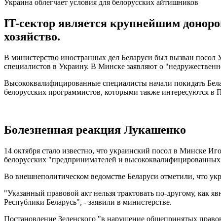
Украина облегчает условия для белорусских айтишников
IT-сектор является крупнейшим доноро
хозяйство.
В министерство иностранных дел Беларуси был вызван посол 
специалистов в Украину. В Минске заявляют о "недружествен
Высококвалифицированные специалисты начали покидать Белару
белорусских программистов, которыми также интересуются в 
Болезненная реакция Лукашенко
14 октября стало известно, что украинский посол в Минске И
белорусских "предпринимателей и высококвалифицированных 
Во внешнеполитическом ведомстве Беларуси отметили, что ук
"Указанный правовой акт нельзя трактовать по-другому, как 
Республики Беларусь", - заявили в министерстве.
Постановление Зеленского "в нарушение общепринятых правов