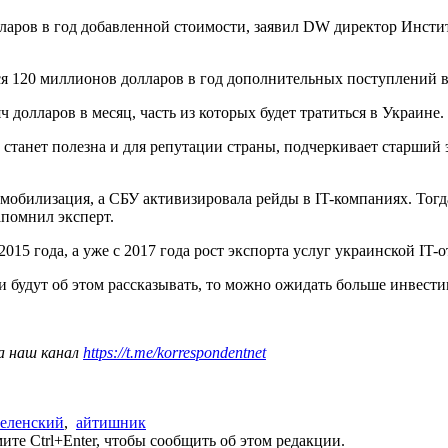
лларов в год добавленной стоимости, заявил DW директор Инст
тся 120 миллионов долларов в год дополнительных поступлений в
 долларов в месяц, часть из которых будет тратиться в Украине.
у станет полезна и для репутации страны, подчеркивает старши
 и мобилизация, а СБУ активизировала рейды в IT-компаниях. То
апомнил эксперт.
015 года, а уже с 2017 года рост экспорта услуг украинской IT-
и будут об этом рассказывать, то можно ожидать больше инвести
а наш канал
https://t.me/korrespondentnet
еленский
,
айтишник
те Ctrl+Enter, чтобы сообщить об этом редакции.