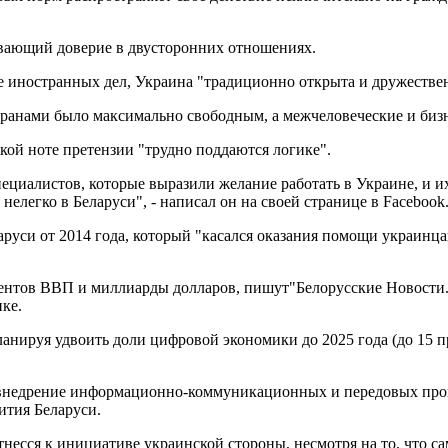
вающий доверие в двусторонних отношениях.
е иностранных дел, Украина "традиционно открыта и дружествен
ранами было максимально свободным, а межчеловеческие и бизне
кой ноте претензии "трудно поддаются логике".
ециалистов, которые выразили желание работать в Украине, и их
нелегко в Беларуси", - написал он на своей странице в Facebook
аруси от 2014 года, который "касался оказания помощи украинц
оцентов ВВП и миллиарды долларов, пишут"Белорусские Новости.
ке.
планируя удвоить доли цифровой экономики до 2025 года (до 15 
 внедрение информационно-коммуникационных и передовых прои
ития Беларуси.
есся к инициативе украинской стороны, несмотря на то, что сам