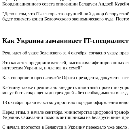
Координационного совета оппозиции Беларуси Андрей Курейч
"Дело в том, что IT-сектор - это крупнейший донор белорусск
будет означать конец Белорусского экономического чуда. Поэто
Как Украина заманивает IT-специалист
Речь идет об указе Зеленского за 4 октября, согласно указу, 
Это касается предпринимателей, высококвалифицированных сп
интересам Украины, и членов их семей".
Как говорили в пресс-службе Офиса президента, документ рас
Кабмину также предписано внедрить пилотный проект по упро
могут быть сокращены до трех дней - без необходимости выезд
13 октября правительство упростило порядок оформления видо
Перед этим, в начале сентября, министерство цифровой транс
Украине. О желании помочь айтишникам из Беларуси вице-пре
С начала протестов в Беларуси в Украину переехало уже окол