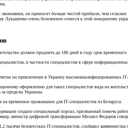
ик.
ой экономики, он приносит больше чистой прибыли, чем сельское
му Лукашенко очень болезненно отнесся к этой инициативе украи
ов
правительство должно продлить до 180 дней в году срок временно
ециалистов, в частности специалистов в сфере информационны
считан на привлечение в Украину высококвалифицированных ІТ-
щенному оформлению для таких специалистов вида на жительст
а за пределы Украины.
в на временное проживание для ІТ-специалистов из Беларуси.
формации создало специальный портал, призванный помочь работ
мьер, министр цифровой трансформации Михаил Федоров говори
о 1,2 тысячи белорусских IT-специалистов, сообщил замминистр