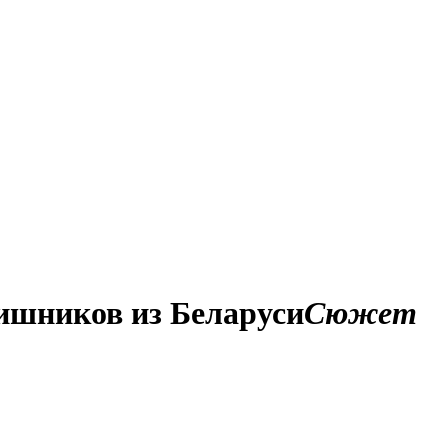
тишников из Беларуси
Сюжет