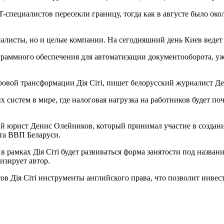
T-специалистов пересекли границу, тогда как в августе было окол
иалисты, но и целые компании. На сегодняшний день Киев ведет
раммного обеспечения для автоматизации документооборота, уж
вой трансформации Дія Сіті, пишет белорусский журналист Денис
х систем в мире, где налоговая нагрузка на работников будет п
ский юрист Денис Олейников, который принимал участие в создан
ста ВВП Беларуси.
в рамках Дія Сіті будет развиваться форма занятости под назван
изирует автор.
ов Дія Сіті инструменты английского права, что позволит инве