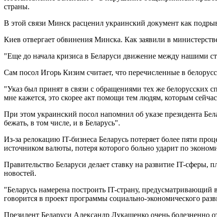
страны.
В этой связи Минск расценил украинский документ как подры
Киев отвергает обвинения Минска. Как заявили в министерств
"Еще до начала кризиса в Беларуси движение между нашими ст
Сам посол Игорь Кизим считает, что перечисленные в белорусс
"Указ был принят в связи с обращениями тех же белорусских сп
мне кажется, это скорее акт помощи тем людям, которым сейчас 
При этом украинский посол напомнил об указе президента Бел
бежать, в том числе, и в Беларусь".
Из-за релокацию IT-бизнеса Беларусь потеряет более пяти пр
источником валюты, потеря которого больно ударит по экономи
Правительство Беларуси делает ставку на развитие IT-сферы, 
новостей.
"Беларусь намерена построить IT-страну, предусматривающий
говорится в проект программы социально-экономического разв
Президент Беларуси Александр Лукашенко очень болезненно отн