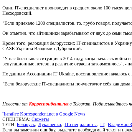
Один IT-специалист производит в среднем около 100 тысяч до
Несходовский.
"Если приехало 1200 специалистов, то, грубо говоря, получае
Он отметил, что айтишники зарабатывают от двух до семи тысяч
Кроме того, релокация белорусских IT-специалистов в Украин
CASE Украина Владимир Дубровский.
"У нас была такая ситуация в 2014 году, когда началась война
репутационные потери, а развитие отрасли затормозилось", - н
По данным Ассоциации IТ Ukraine, восстановление началось с 2
"Если белорусские IТ-специалисты почувствуют себя как дома 
Новости от
Корреспондент.net
в Telegram. Подписывайтесь н
Читайте Korrespondent.net в Google News
СПЕЦТЕМА:
Сюжеты
ТЕГИ:
Беларусь
,
Лукашенко
,
IT-специалисты
,
IT
,
Владимир З
Если вы заметили ошибку, выделите необходимый текст и нажми