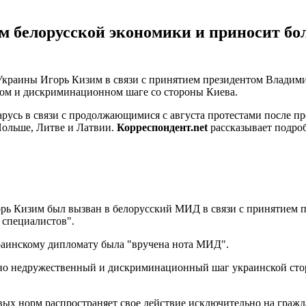
м белорусской экономики и приносит бо
Украины Игорь Кизим в связи с принятием президентом Владимир
ном и дискриминационном шаге со стороны Киева.
сь в связи с продолжающимися с августа протестами после пре
Польше, Литве и Латвии.
Корреспондент.net
рассказывает подро
горь Кизим был вызван в белорусский МИД в связи с принятием
специалистов".
раинскому дипломату была "вручена нота МИД".
явно недружественный и дискриминационный шаг украинской сто
ых норм распространяет свое действие исключительно на гражд