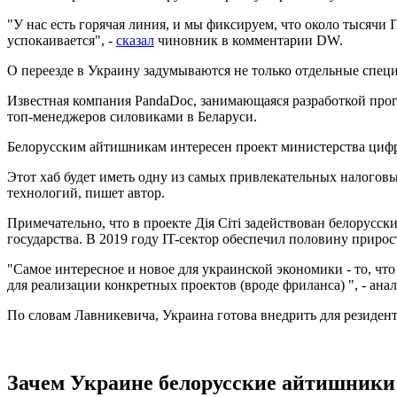
"У нас есть горячая линия, и мы фиксируем, что около тысячи I
успокаивается", -
сказал
чиновник в комментарии DW.
О переезде в Украину задумываются не только отдельные спец
Известная компания PandaDoc, занимающаяся разработкой прог
топ-менеджеров силовиками в Беларуси.
Белорусским айтишникам интересен проект министерства цифро
Этот хаб будет иметь одну из самых привлекательных налоговы
технологий, пишет автор.
Примечательно, что в проекте Дія Сіті задействован белорус
государства. В 2019 году IT-сектор обеспечил половину приро
"Самое интересное и новое для украинской экономики - то, что 
для реализации конкретных проектов (вроде фриланса) ", - анал
По словам Лавникевича, Украина готова внедрить для резидент
Зачем Украине белорусские айтишники