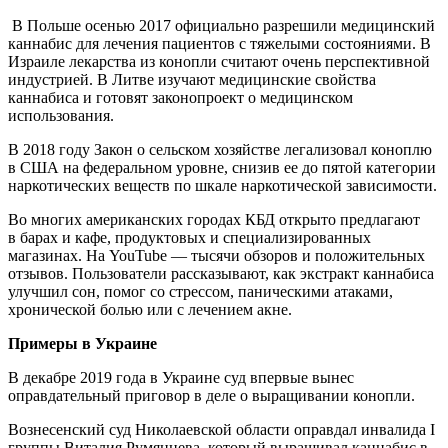
В Польше осенью 2017 официально разрешили медицинский
каннабис для лечения пациентов с тяжелыми состояниями. В
Израиле лекарства из конопли считают очень перспективной
индустрией. В Литве изучают медицинские свойства
каннабиса и готовят законопроект о медицинском
использования.
В 2018 году Закон о сельском хозяйстве легализовал коноплю
в США на федеральном уровне, снизив ее до пятой категории
наркотических веществ по шкале наркотической зависимости.
Во многих американских городах КБД открыто предлагают
в барах и кафе, продуктовых и специализированных
магазинах. На YouTube — тысячи обзоров и положительных
отзывов. Пользователи рассказывают, как экстракт каннабиса
улучшил сон, помог со стрессом, паническими атаками,
хронической болью или с лечением акне.
Примеры в Украине
В декабре 2019 года в Украине суд впервые вынес
оправдательный приговор в деле о выращивании конопли.
Вознесенский суд Николаевской области оправдал инвалида I
группы Виталия Румянцева, который выращивал каннабис в