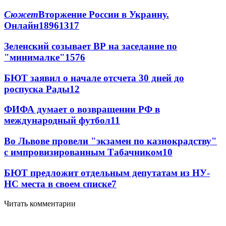
Сюжет
Вторжение России в Украину.
Онлайн
189
61
317
Зеленский созывает ВР на заседание по
"минималке"
15
76
БЮТ заявил о начале отсчета 30 дней до
роспуска Рады
12
ФИФА думает о возвращении РФ в
международный футбол
11
Во Львове провели "экзамен по казнокрадству"
с импровизированным Табачником
10
БЮТ предложит отдельным депутатам из НУ-
НС места в своем списке
7
Читать комментарии