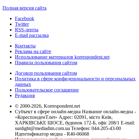
Полная версия сайта
Facebook
Twitter
RSS-ленты
E-mail рассылка
Контакты
Реклама на сайте
Использование материалов korrespondent.net
Правила пользования сайтом
Договор пользования сайтом
Политика в сфере конфиденциальности и персональных
данных
Пользовательское соглашение
Редакция
© 2000-2026, Korrespondent.net
Субъект в сфере онлайн-медиа Название онлайн-медиа -
«КореспонденТ.net» Адрес: 02091, місто Київ,
ХАРКІВСЬКЕ ШОСЕ, будинок 172-Б, офіс 208/1 E-mail:
sunlight@mediadim.com.ua
Телефон: 044-205-43-00
Идентификатор медиа - R40-06068