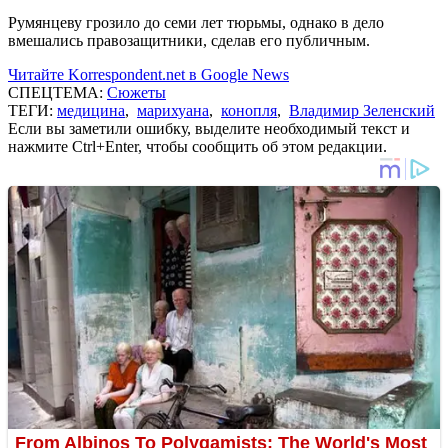
Румянцеву грозило до семи лет тюрьмы, однако в дело
вмешались правозащитники, сделав его публичным.
Читайте Korrespondent.net в Google News
СПЕЦТЕМА:
Сюжеты
ТЕГИ:
медицина
,
марихуана
,
конопля
,
Владимир Зеленский
Если вы заметили ошибку, выделите необходимый текст и
нажмите Ctrl+Enter, чтобы сообщить об этом редакции.