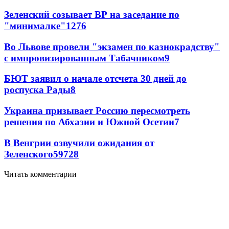
Зеленский созывает ВР на заседание по
"минималке"
12
76
Во Львове провели "экзамен по казнокрадству"
с импровизированным Табачником
9
БЮТ заявил о начале отсчета 30 дней до
роспуска Рады
8
Украина призывает Россию пересмотреть
решения по Абхазии и Южной Осетии
7
В Венгрии озвучили ожидания от
Зеленского
59
7
28
Читать комментарии