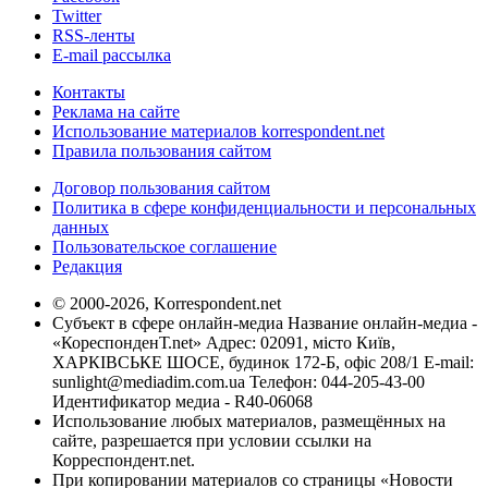
Twitter
RSS-ленты
E-mail рассылка
Контакты
Реклама на сайте
Использование материалов korrespondent.net
Правила пользования сайтом
Договор пользования сайтом
Политика в сфере конфиденциальности и персональных
данных
Пользовательское соглашение
Редакция
© 2000-2026, Korrespondent.net
Субъект в сфере онлайн-медиа Название онлайн-медиа -
«КореспонденТ.net» Адрес: 02091, місто Київ,
ХАРКІВСЬКЕ ШОСЕ, будинок 172-Б, офіс 208/1 E-mail:
sunlight@mediadim.com.ua
Телефон: 044-205-43-00
Идентификатор медиа - R40-06068
Использование любых материалов, размещённых на
сайте, разрешается при условии ссылки на
Корреспондент.net.
При копировании материалов со страницы «Новости