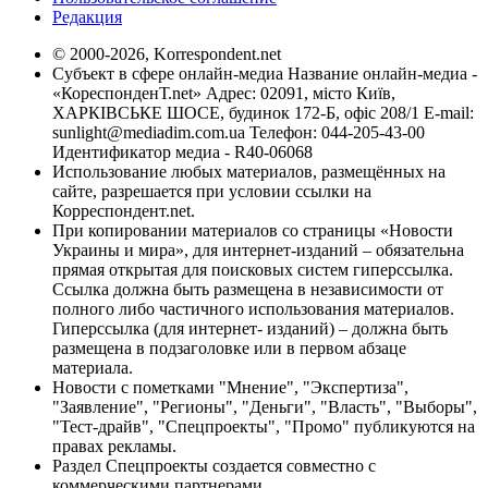
Редакция
© 2000-2026, Korrespondent.net
Субъект в сфере онлайн-медиа Название онлайн-медиа -
«КореспонденТ.net» Адрес: 02091, місто Київ,
ХАРКІВСЬКЕ ШОСЕ, будинок 172-Б, офіс 208/1 E-mail:
sunlight@mediadim.com.ua
Телефон: 044-205-43-00
Идентификатор медиа - R40-06068
Использование любых материалов, размещённых на
сайте, разрешается при условии ссылки на
Корреспондент.net.
При копировании материалов со страницы «Новости
Украины и мира», для интернет-изданий – обязательна
прямая открытая для поисковых систем гиперссылка.
Ссылка должна быть размещена в независимости от
полного либо частичного использования материалов.
Гиперссылка (для интернет- изданий) – должна быть
размещена в подзаголовке или в первом абзаце
материала.
Новости с пометками "Мнение", "Экспертиза",
"Заявление", "Регионы", "Деньги", "Власть", "Выборы",
"Тест-драйв", "Спецпроекты", "Промо" публикуются на
правах рекламы.
Раздел Спецпроекты создается совместно с
коммерческими партнерами.