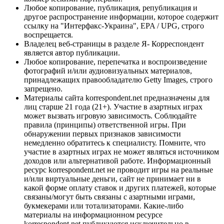
Любое копирование, публикация, републикация и
другое распространение информации, которое содержит
ссылку на "Интерфакс-Украина", EPA / UPG, строго
воспрещается.
Владелец веб-страницы в разделе Я- Корреспондент
является автор публикации.
Любое копирование, перепечатка и воспроизведение
фотографий и/или аудиовизуальных материалов,
принадлежащих правообладателю Getty Images, строго
запрещено.
Материалы сайта korrespondent.net предназначены для
лиц старше 21 года (21+). Участие в азартных играх
может вызвать игровую зависимость. Соблюдайте
правила (принципы) ответственной игры. При
обнаружении первых признаков зависимости
немедленно обратитесь к специалисту. Помните, что
участие в азартных играх не может являться источником
доходов или альтернативой работе. Информационный
ресурс korrespondent.net не проводит игры на реальные
и/или виртуальные деньги, сайт не принимает ни в
какой форме оплату ставок и других платежей, которые
связаны/могут быть связаны с азартными играми,
букмекерами или тотализаторами. Какие-либо
материалы на информационном ресурсе
korrespondent.net публикуются исключительно в