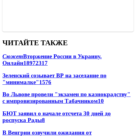
ЧИТАЙТЕ ТАКЖЕ
Сюжет
Вторжение России в Украину.
Онлайн
189
72
317
Зеленский созывает ВР на заседание по
"минималке"
15
76
Во Львове провели "экзамен по казнокрадству"
с импровизированным Табачником
10
БЮТ заявил о начале отсчета 30 дней до
роспуска Рады
8
В Венгрии озвучили ожидания от