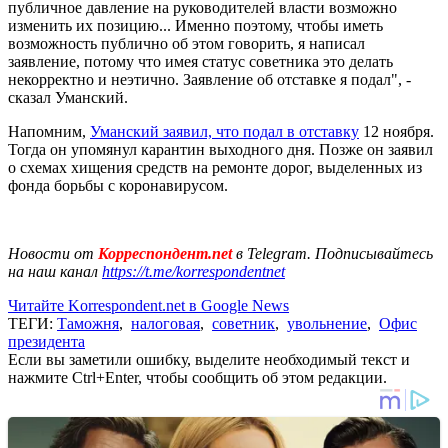
публичное давление на руководителей власти возможно
изменить их позицию... Именно поэтому, чтобы иметь
возможность публично об этом говорить, я написал
заявление, потому что имея статус советника это делать
некорректно и неэтично. Заявление об отставке я подал", -
сказал Уманский.
Напомним,
Уманский заявил, что подал в отставку
12 ноября.
Тогда он упомянул карантин выходного дня. Позже он заявил
о схемах хищения средств на ремонте дорог, выделенных из
фонда борьбы с коронавирусом.
Новости от
Корреспондент.net
в Telegram. Подписывайтесь
на наш канал
https://t.me/korrespondentnet
Читайте Korrespondent.net в Google News
ТЕГИ:
Таможня
,
налоговая
,
советник
,
увольнение
,
Офис
президента
Если вы заметили ошибку, выделите необходимый текст и
нажмите Ctrl+Enter, чтобы сообщить об этом редакции.