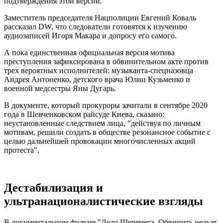
подтверждения этой версии.
Заместитель председателя Нацполиции Евгений Коваль
рассказал DW, что следователи готовятся к изучению
аудиозаписей Игоря Макара и допросу его самого.
А пока единственная официальная версия мотива
преступления зафиксирована в обвинительном акте против
трех вероятных исполнителей: музыканта-спецназовца
Андрея Антоненко, детского врача Юлии Кузьменко и
военной медсестры Яны Дугарь.
В документе, который прокуроры зачитали в сентябре 2020
года в Шевченковском райсуде Киева, сказано:
неустановленные следствием лица, "действуя по личным
мотивам, решили создать в обществе резонансное событие с
целью дальнейшей провокации многочисленных акций
протеста".
Дестабилизация и
ультранационалистические взгляды
В документальном фильме "Дело Шеремета. Обвинить нельзя