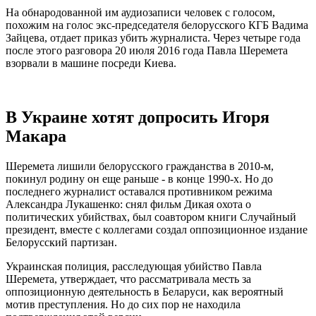
На обнародованной им аудиозаписи человек с голосом,
похожим на голос экс-председателя белорусского КГБ Вадима
Зайцева, отдает приказ убить журналиста. Через четыре года
после этого разговора 20 июля 2016 года Павла Шеремета
взорвали в машине посреди Киева.
В Украине хотят допросить Игоря
Макара
Шеремета лишили белорусского гражданства в 2010-м,
покинул родину он еще раньше - в конце 1990-х. Но до
последнего журналист оставался противником режима
Александра Лукашенко: снял фильм Дикая охота о
политических убийствах, был соавтором книги Случайный
президент, вместе с коллегами создал оппозиционное издание
Белорусский партизан.
Украинская полиция, расследующая убийство Павла
Шеремета, утверждает, что рассматривала месть за
оппозиционную деятельность в Беларуси, как вероятный
мотив преступления. Но до сих пор не находила