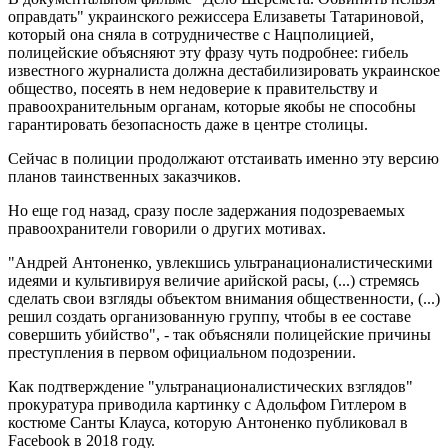
оправдать" украинского режиссера Елизаветы Татариновой,
который она сняла в сотрудничестве с Нацполицией,
полицейские объясняют эту фразу чуть подробнее: гибель
известного журналиста должна дестабилизировать украинское
общество, посеять в нем недоверие к правительству и
правоохранительным органам, которые якобы не способны
гарантировать безопасность даже в центре столицы.
Сейчас в полиции продолжают отстаивать именно эту версию
планов таинственных заказчиков.
Но еще год назад, сразу после задержания подозреваемых
правоохранители говорили о других мотивах.
"Андрей Антоненко, увлекшись ультранационалистическими
идеями и культивируя величие арийской расы, (...) стремясь
сделать свои взгляды объектом внимания общественности, (...)
решил создать организованную группу, чтобы в ее составе
совершить убийство", - так объясняли полицейские причины
преступления в первом официальном подозрении.
Как подтверждение "ультранационалистических взглядов"
прокуратура приводила картинку с Адольфом Гитлером в
костюме Санты Клауса, которую Антоненко публиковал в
Facebook в 2018 году.