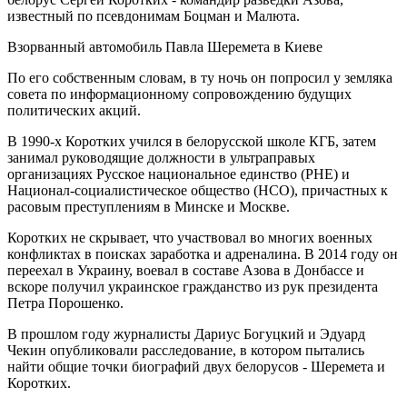
известный по псевдонимам Боцман и Малюта.
Взорванный автомобиль Павла Шеремета в Киеве
По его собственным словам, в ту ночь он попросил у земляка
совета по информационному сопровождению будущих
политических акций.
В 1990-х Коротких учился в белорусской школе КГБ, затем
занимал руководящие должности в ультраправых
организациях Русское национальное единство (РНЕ) и
Национал-социалистическое общество (НСО), причастных к
расовым преступлениям в Минске и Москве.
Коротких не скрывает, что участвовал во многих военных
конфликтах в поисках заработка и адреналина. В 2014 году он
переехал в Украину, воевал в составе Азова в Донбассе и
вскоре получил украинское гражданство из рук президента
Петра Порошенко.
В прошлом году журналисты Дариус Богуцкий и Эдуард
Чекин опубликовали расследование, в котором пытались
найти общие точки биографий двух белорусов - Шеремета и
Коротких.