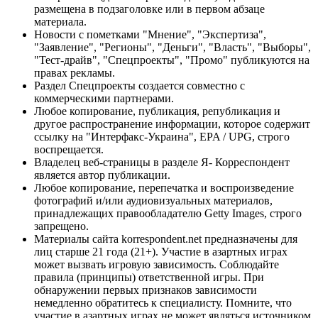
размещена в подзаголовке или в первом абзаце
материала.
Новости с пометками "Мнение", "Экспертиза",
"Заявление", "Регионы", "Деньги", "Власть", "Выборы",
"Тест-драйв", "Спецпроекты", "Промо" публикуются на
правах рекламы.
Раздел Спецпроекты создается совместно с
коммерческими партнерами.
Любое копирование, публикация, републикация и
другое распространение информации, которое содержит
ссылку на "Интерфакс-Украина", EPA / UPG, строго
воспрещается.
Владелец веб-страницы в разделе Я- Корреспондент
является автор публикации.
Любое копирование, перепечатка и воспроизведение
фотографий и/или аудиовизуальных материалов,
принадлежащих правообладателю Getty Images, строго
запрещено.
Материалы сайта korrespondent.net предназначены для
лиц старше 21 года (21+). Участие в азартных играх
может вызвать игровую зависимость. Соблюдайте
правила (принципы) ответственной игры. При
обнаружении первых признаков зависимости
немедленно обратитесь к специалисту. Помните, что
участие в азартных играх не может являться источником