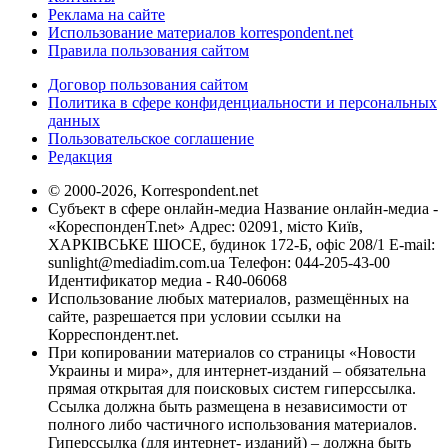
Реклама на сайте
Использование материалов korrespondent.net
Правила пользования сайтом
Договор пользования сайтом
Политика в сфере конфиденциальности и персональных
данных
Пользовательское соглашение
Редакция
© 2000-2026, Korrespondent.net
Субъект в сфере онлайн-медиа Название онлайн-медиа -
«КореспонденТ.net» Адрес: 02091, місто Київ,
ХАРКІВСЬКЕ ШОСЕ, будинок 172-Б, офіс 208/1 E-mail:
sunlight@mediadim.com.ua
Телефон: 044-205-43-00
Идентификатор медиа - R40-06068
Использование любых материалов, размещённых на
сайте, разрешается при условии ссылки на
Корреспондент.net.
При копировании материалов со страницы «Новости
Украины и мира», для интернет-изданий – обязательна
прямая открытая для поисковых систем гиперссылка.
Ссылка должна быть размещена в независимости от
полного либо частичного использования материалов.
Гиперссылка (для интернет- изданий) – должна быть