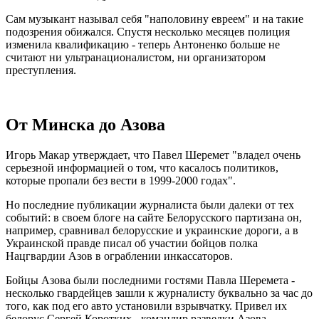
Сам музыкант называл себя "наполовину евреем" и на такие
подозрения обижался. Спустя несколько месяцев полиция
изменила квалификацию - теперь Антоненко больше не
считают ни ультранационалистом, ни организатором
преступления.
От Минска до Азова
Игорь Макар утверждает, что Павел Шеремет "владел очень
серьезной информацией о том, что касалось политиков,
которые пропали без вести в 1999-2000 годах".
Но последние публикации журналиста были далеки от тех
событий: в своем блоге на сайте Белорусского партизана он,
например, сравнивал белорусские и украинские дороги, а в
Украинской правде писал об участии бойцов полка
Нацгвардии Азов в ограблении инкассаторов.
Бойцы Азова были последними гостями Павла Шеремета -
несколько гвардейцев зашли к журналисту буквально за час до
того, как под его авто установили взрывчатку. Привел их
белорус Сергей Коротких - командир разведки Азова,