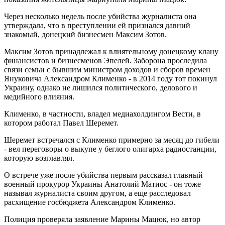
Через несколько недель после убийства журналиста она
утверждала, что в преступлении ей признался давний
знакомый, донецкий бизнесмен Максим Зотов.
Максим Зотов принадлежал к влиятельному донецкому клану
финансистов и бизнесменов Эпелей. Заборона проследила
связи семьи с бывшим министром доходов и сборов времен
Януковича Александром Клименко - в 2014 году тот покинул
Украину, однако не лишился политического, делового и
медийного влияния.
Клименко, в частности, владел медиахолдингом Вести, в
котором работал Павел Шеремет.
Шеремет встречался с Клименко примерно за месяц до гибели
- вел переговоры о выкупе у беглого олигарха радиостанции,
которую возглавлял.
О встрече уже после убийства первым рассказал главный
военный прокурор Украины Анатолий Матиос - он тоже
называл журналиста своим другом, а еще расследовал
расхищение госбюджета Александром Клименко.
Полиция проверяла заявление Марины Мацюк, но автор