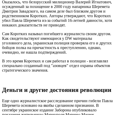
Оказалось, что белорусский милиционер Валерий Игнатович,
осужденный за похищение в 2000 году напарника Шеремета
Дмитрия Завадского, на самом деле был близким другом и
родственником Коротких. Авторы утверждают, что Коротких
убил Павла Шеремета из-за событий 16-летней давности, хотя
никаких доказательств не приводят.
Сам Коротких называл погибшего журналиста своим другом.
Как свидетельствуют имеющиеся у DW материалы
уголовного дела, украинская полиция проверяла его и других
бойцов полка на причастность к преступлению, однако,
очевидно, не нашла подтверждений.
В это время Коротких и сам работал в полиции - возглавлял
специально созданный под "азовцев" отдел охраны объектов
стратегического значения.
Деньги и другие достояния революции
Еще одно журналистское расследование причин гибели Павла
Шеремета основано на якобы сделанном признании. В
сентябре украинское издание Заборона опубликовало
показания жительницы Мариуполя Марины Мацюк.