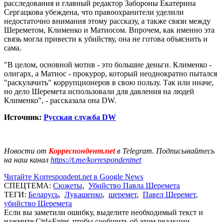
расследования и главный редактор Забороны Екатерина
Сергацкова убеждена, что правоохранители уделили
недостаточно внимания этому рассказу, а также связи между
Шереметом, Клименко и Матиосом. Впрочем, как именно эта
связь могла привести к убийству, она не готова объяснить и
сама.
"В целом, основной мотив - это большие деньги. Клименко -
олигарх, а Матиос - прокурор, который неоднократно пытался
"раскулачить" коррупционеров в свою пользу. Так или иначе,
но дело Шеремета использовали для давления на людей
Клименко", - рассказала она DW.
Источник:
Русская служба DW
Новости от
Корреспондент.net
в Telegram. Подписывайтесь
на наш канал
https://t.me/korrespondentnet
Читайте Korrespondent.net в Google News
СПЕЦТЕМА:
Сюжеты
,
Убийство Павла Шеремета
ТЕГИ:
Беларусь
,
Лукашенко
,
шеремет
,
Павел Шеремет
,
убийство Шеремета
Если вы заметили ошибку, выделите необходимый текст и
нажмите Ctrl+Enter, чтобы сообщить об этом редакции.