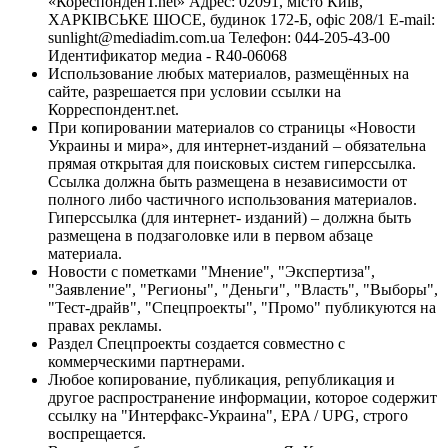
«КореспонденТ.net» Адрес: 02091, місто Київ,
ХАРКІВСЬКЕ ШОСЕ, будинок 172-Б, офіс 208/1 E-mail:
sunlight@mediadim.com.ua
Телефон: 044-205-43-00
Идентификатор медиа - R40-06068
Использование любых материалов, размещённых на
сайте, разрешается при условии ссылки на
Корреспондент.net.
При копировании материалов со страницы «Новости
Украины и мира», для интернет-изданий – обязательна
прямая открытая для поисковых систем гиперссылка.
Ссылка должна быть размещена в независимости от
полного либо частичного использования материалов.
Гиперссылка (для интернет- изданий) – должна быть
размещена в подзаголовке или в первом абзаце
материала.
Новости с пометками "Мнение", "Экспертиза",
"Заявление", "Регионы", "Деньги", "Власть", "Выборы",
"Тест-драйв", "Спецпроекты", "Промо" публикуются на
правах рекламы.
Раздел Спецпроекты создается совместно с
коммерческими партнерами.
Любое копирование, публикация, републикация и
другое распространение информации, которое содержит
ссылку на "Интерфакс-Украина", EPA / UPG, строго
воспрещается.