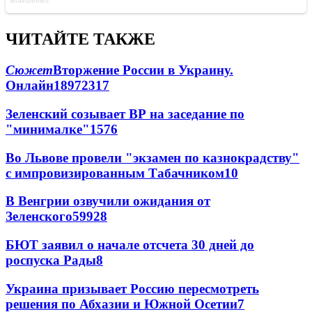
ЧИТАЙТЕ ТАКЖЕ
Сюжет
Вторжение России в Украину.
Онлайн
189
72
317
Зеленский созывает ВР на заседание по
"минималке"
15
76
Во Львове провели "экзамен по казнокрадству"
с импровизированным Табачником
10
В Венгрии озвучили ожидания от
Зеленского
59
9
28
БЮТ заявил о начале отсчета 30 дней до
роспуска Рады
8
Украина призывает Россию пересмотреть
решения по Абхазии и Южной Осетии
7