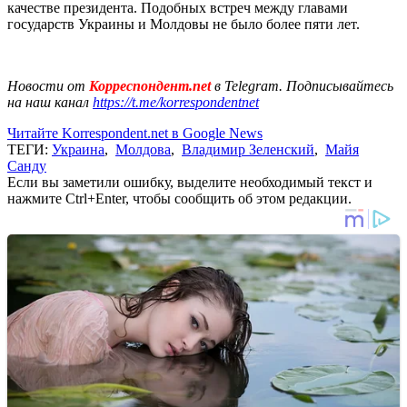
качестве президента. Подобных встреч между главами
государств Украины и Молдовы не было более пяти лет.
Новости от
Корреспондент.net
в Telegram. Подписывайтесь
на наш канал
https://t.me/korrespondentnet
Читайте Korrespondent.net в Google News
ТЕГИ:
Украина
,
Молдова
,
Владимир Зеленский
,
Майя
Санду
Если вы заметили ошибку, выделите необходимый текст и
нажмите Ctrl+Enter, чтобы сообщить об этом редакции.