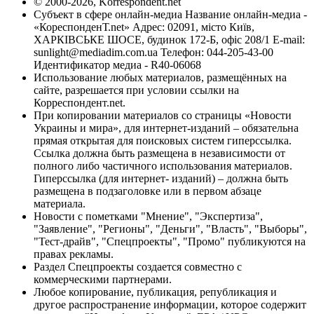
© 2000-2026, Korrespondent.net
Субъект в сфере онлайн-медиа Название онлайн-медиа -
«КореспонденТ.net» Адрес: 02091, місто Київ,
ХАРКІВСЬКЕ ШОСЕ, будинок 172-Б, офіс 208/1 E-mail:
sunlight@mediadim.com.ua
Телефон: 044-205-43-00
Идентификатор медиа - R40-06068
Использование любых материалов, размещённых на
сайте, разрешается при условии ссылки на
Корреспондент.net.
При копировании материалов со страницы «Новости
Украины и мира», для интернет-изданий – обязательна
прямая открытая для поисковых систем гиперссылка.
Ссылка должна быть размещена в независимости от
полного либо частичного использования материалов.
Гиперссылка (для интернет- изданий) – должна быть
размещена в подзаголовке или в первом абзаце
материала.
Новости с пометками "Мнение", "Экспертиза",
"Заявление", "Регионы", "Деньги", "Власть", "Выборы",
"Тест-драйв", "Спецпроекты", "Промо" публикуются на
правах рекламы.
Раздел Спецпроекты создается совместно с
коммерческими партнерами.
Любое копирование, публикация, републикация и
другое распространение информации, которое содержит