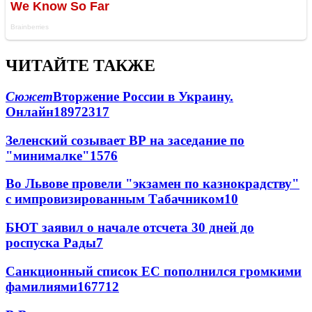
ЧИТАЙТЕ ТАКЖЕ
Сюжет
Вторжение России в Украину.
Онлайн
189
72
317
Зеленский созывает ВР на заседание по
"минималке"
15
76
Во Львове провели "экзамен по казнокрадству"
с импровизированным Табачником
10
БЮТ заявил о начале отсчета 30 дней до
роспуска Рады
7
Санкционный список ЕС пополнился громкими
фамилиями
167
7
12