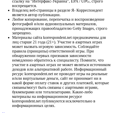
ссылку на "Интерфакс-Украина", EPA / UPG, строго
воспрещается.
Владелец веб-страницы в разделе Я- Корреспондент
является автор публикации.
Любое копирование, перепечатка и воспроизведение
фотографий и/или аудиовизуальных материалов,
принадлежащих правообладателю Getty Images, строго
запрещено.
Материалы сайта korrespondent.net предназначены для
лиц старше 21 года (21+). Участие в азартных играх
может вызвать игровую зависимость. Соблюдайте
правила (принципы) ответственной игры. При
обнаружении первых признаков зависимости
немедленно обратитесь к специалисту. Помните, что
участие в азартных играх не может являться источником
доходов или альтернативой работе. Информационный
ресурс korrespondent.net не проводит игры на реальные
и/или виртуальные деньги, сайт не принимает ни в
какой форме оплату ставок и других платежей, которые
связаны/могут быть связаны с азартными играми,
букмекерами или тотализаторами. Какие-либо
материалы на информационном ресурсе
korrespondent.net публикуются исключительно в
информационных целях.