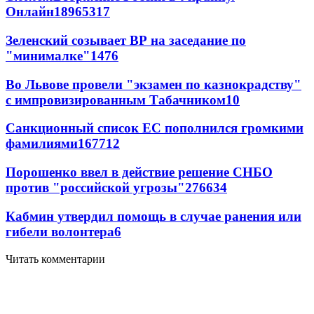
Онлайн
189
65
317
Зеленский созывает ВР на заседание по
"минималке"
14
76
Во Львове провели "экзамен по казнокрадству"
с импровизированным Табачником
10
Санкционный список ЕС пополнился громкими
фамилиями
167
7
12
Порошенко ввел в действие решение СНБО
против "российской угрозы"
276
6
34
Кабмин утвердил помощь в случае ранения или
гибели волонтера
6
Читать комментарии