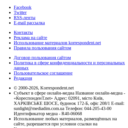
Facebook
Twitter
RSS-ленты
E-mail рассылка
Контакты
Реклама на сайте
Использование материалов korrespondent.net
Правила пользования сайтом
Договор пользования сайтом
Политика в сфере конфиденциальности и персональных
данных
Пользовательское соглашение
Редакция
© 2000-2026, Korrespondent.net
Субъект в сфере онлайн-медиа Название онлайн-медиа -
«КореспонденТ.net» Адрес: 02091, місто Київ,
ХАРКІВСЬКЕ ШОСЕ, будинок 172-Б, офіс 208/1 E-mail:
sunlight@mediadim.com.ua
Телефон: 044-205-43-00
Идентификатор медиа - R40-06068
Использование любых материалов, размещённых на
сайте, разрешается при условии ссылки на