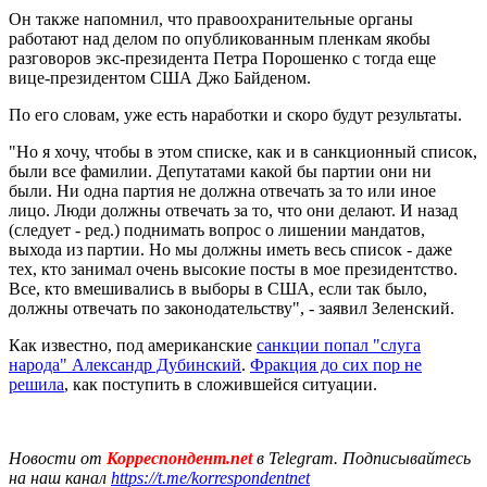
Он также напомнил, что правоохранительные органы
работают над делом по опубликованным пленкам якобы
разговоров экс-президента Петра Порошенко с тогда еще
вице-президентом США Джо Байденом.
По его словам, уже есть наработки и скоро будут результаты.
"Но я хочу, чтобы в этом списке, как и в санкционный список,
были все фамилии. Депутатами какой бы партии они ни
были. Ни одна партия не должна отвечать за то или иное
лицо. Люди должны отвечать за то, что они делают. И назад
(следует - ред.) поднимать вопрос о лишении мандатов,
выхода из партии. Но мы должны иметь весь список - даже
тех, кто занимал очень высокие посты в мое президентство.
Все, кто вмешивались в выборы в США, если так было,
должны отвечать по законодательству", - заявил Зеленский.
Как известно, под американские
санкции попал "слуга
народа" Александр Дубинский
.
Фракция до сих пор не
решила
, как поступить в сложившейся ситуации.
Новости от
Корреспондент.net
в Telegram. Подписывайтесь
на наш канал
https://t.me/korrespondentnet