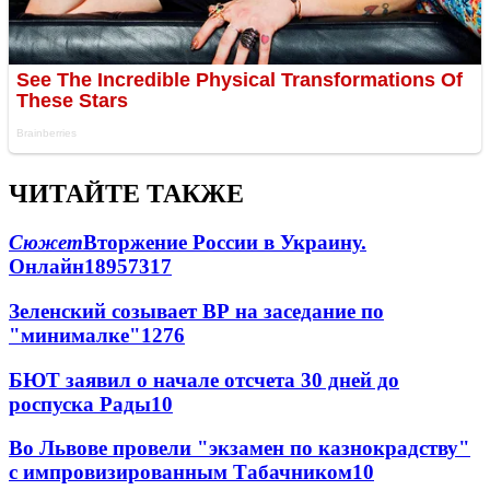
ЧИТАЙТЕ ТАКЖЕ
Сюжет
Вторжение России в Украину.
Онлайн
189
57
317
Зеленский созывает ВР на заседание по
"минималке"
12
76
БЮТ заявил о начале отсчета 30 дней до
роспуска Рады
10
Во Львове провели "экзамен по казнокрадству"
с импровизированным Табачником
10