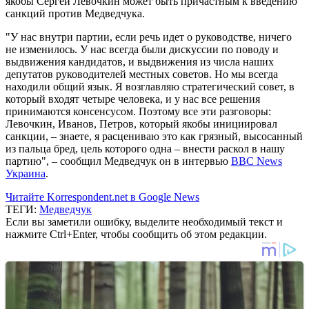
якобы Сергей Левочкин может быть причастным к введению
санкций против Медведчука.
"У нас внутри партии, если речь идет о руководстве, ничего
не изменилось. У нас всегда были дискуссии по поводу и
выдвижения кандидатов, и выдвижения из числа наших
депутатов руководителей местных советов. Но мы всегда
находили общий язык. Я возглавляю стратегический совет, в
который входят четыре человека, и у нас все решения
принимаются консенсусом. Поэтому все эти разговоры:
Левочкин, Иванов, Петров, который якобы инициировал
санкции, – знаете, я расцениваю это как грязный, высосанный
из пальца бред, цель которого одна – внести раскол в нашу
партию", – сообщил Медведчук он в интервью
ВВС News
Украина
.
Читайте Korrespondent.net в Google News
ТЕГИ:
Медведчук
Если вы заметили ошибку, выделите необходимый текст и
нажмите Ctrl+Enter, чтобы сообщить об этом редакции.