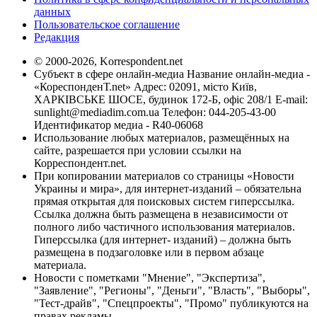
данных
Пользовательское соглашение
Редакция
© 2000-2026, Korrespondent.net
Субъект в сфере онлайн-медиа Название онлайн-медиа -
«КореспонденТ.net» Адрес: 02091, місто Київ,
ХАРКІВСЬКЕ ШОСЕ, будинок 172-Б, офіс 208/1 E-mail:
sunlight@mediadim.com.ua
Телефон: 044-205-43-00
Идентификатор медиа - R40-06068
Использование любых материалов, размещённых на
сайте, разрешается при условии ссылки на
Корреспондент.net.
При копировании материалов со страницы «Новости
Украины и мира», для интернет-изданий – обязательна
прямая открытая для поисковых систем гиперссылка.
Ссылка должна быть размещена в независимости от
полного либо частичного использования материалов.
Гиперссылка (для интернет- изданий) – должна быть
размещена в подзаголовке или в первом абзаце
материала.
Новости с пометками "Мнение", "Экспертиза",
"Заявление", "Регионы", "Деньги", "Власть", "Выборы",
"Тест-драйв", "Спецпроекты", "Промо" публикуются на
правах рекламы.