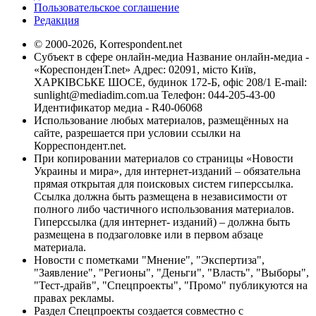
Пользовательское соглашение
Редакция
© 2000-2026, Korrespondent.net
Субъект в сфере онлайн-медиа Название онлайн-медиа -
«КореспонденТ.net» Адрес: 02091, місто Київ,
ХАРКІВСЬКЕ ШОСЕ, будинок 172-Б, офіс 208/1 E-mail:
sunlight@mediadim.com.ua
Телефон: 044-205-43-00
Идентификатор медиа - R40-06068
Использование любых материалов, размещённых на
сайте, разрешается при условии ссылки на
Корреспондент.net.
При копировании материалов со страницы «Новости
Украины и мира», для интернет-изданий – обязательна
прямая открытая для поисковых систем гиперссылка.
Ссылка должна быть размещена в независимости от
полного либо частичного использования материалов.
Гиперссылка (для интернет- изданий) – должна быть
размещена в подзаголовке или в первом абзаце
материала.
Новости с пометками "Мнение", "Экспертиза",
"Заявление", "Регионы", "Деньги", "Власть", "Выборы",
"Тест-драйв", "Спецпроекты", "Промо" публикуются на
правах рекламы.
Раздел Спецпроекты создается совместно с