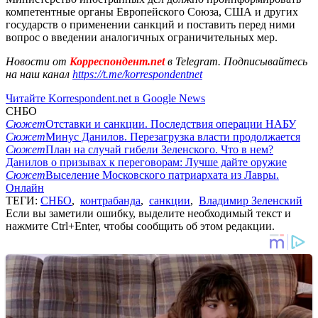
компетентные органы Европейского Союза, США и других
государств о применении санкций и поставить перед ними
вопрос о введении аналогичных ограничительных мер.
Новости от
Корреспондент.net
в Telegram. Подписывайтесь
на наш канал
https://t.me/korrespondentnet
Читайте Korrespondent.net в Google News
СНБО
Сюжет
Отставки и санкции. Последствия операции НАБУ
Сюжет
Минус Данилов. Перезагрузка власти продолжается
Сюжет
План на случай гибели Зеленского. Что в нем?
Данилов о призывах к переговорам: Лучше дайте оружие
Сюжет
Выселение Московского патриархата из Лавры.
Онлайн
ТЕГИ:
СНБО
,
контрабанда
,
санкции
,
Владимир Зеленский
Если вы заметили ошибку, выделите необходимый текст и
нажмите Ctrl+Enter, чтобы сообщить об этом редакции.