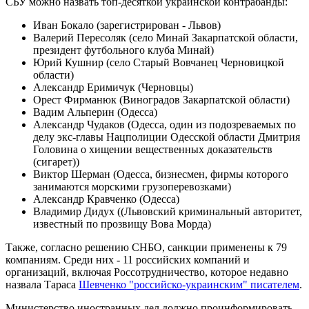
СБУ можно назвать топ-десяткой украинской контрабанды:
Иван Бокало (зарегистрирован - Львов)
Валерий Пересоляк (село Минай Закарпатской области,
президент футбольного клуба Минай)
Юрий Кушнир (село Старый Вовчанец Черновицкой
области)
Александр Еримичук (Черновцы)
Орест Фирманюк (Виноградов Закарпатской области)
Вадим Альперин (Одесса)
Александр Чудаков (Одесса, один из подозреваемых по
делу экс-главы Нацполиции Одесской области Дмитрия
Головина о хищении вещественных доказательств
(сигарет))
Виктор Шерман (Одесса, бизнесмен, фирмы которого
занимаются морскими грузоперевозками)
Александр Кравченко (Одесса)
Владимир Дидух ((Львовский криминальный авторитет,
известный по прозвищу Вова Морда)
Также, согласно решению СНБО, санкции применены к 79
компаниям. Среди них - 11 российских компаний и
организаций, включая Россотрудничество, которое недавно
назвала Тараса
Шевченко "российско-украинским" писателем
.
Министерство иностранных дел должно проинформировать