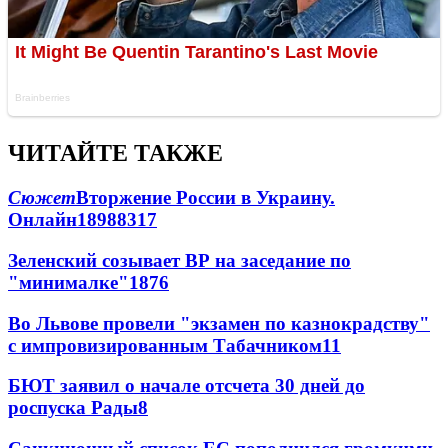
ЧИТАЙТЕ ТАКЖЕ
Сюжет
Вторжение России в Украину.
Онлайн
189
88
317
Зеленский созывает ВР на заседание по
"минималке"
18
76
Во Львове провели "экзамен по казнокрадству"
с импровизированным Табачником
11
БЮТ заявил о начале отсчета 30 дней до
роспуска Рады
8