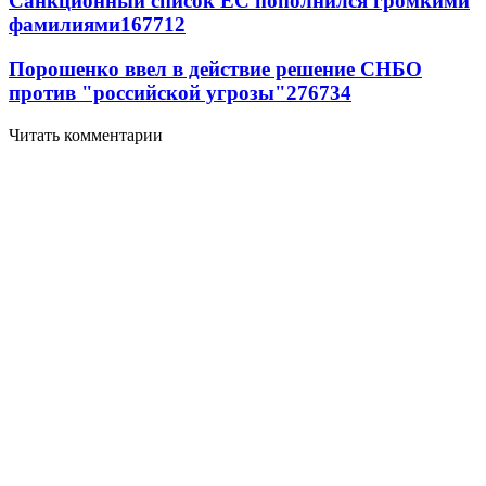
Санкционный список ЕС пополнился громкими
фамилиями
167
7
12
Порошенко ввел в действие решение СНБО
против "российской угрозы"
276
7
34
Читать комментарии