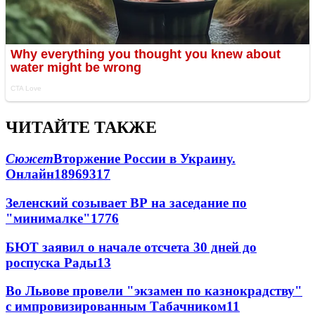
ЧИТАЙТЕ ТАКЖЕ
Сюжет
Вторжение России в Украину.
Онлайн
189
69
317
Зеленский созывает ВР на заседание по
"минималке"
17
76
БЮТ заявил о начале отсчета 30 дней до
роспуска Рады
13
Во Львове провели "экзамен по казнокрадству"
с импровизированным Табачником
11