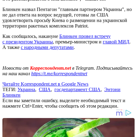
Блинкен назвал Пентагон "главным партнером Украины", но
не дал ответа на вопрос ведущей, готовы ли США
удовлетворить просьбу Киева о размещении на украинской
территории ракетных комплексов Patriot.
Как сообщалось, накануне
Блинкен провел встречу
с президентом Украины
, премьер-министром и
главой МИД
.
А также
с народными депутатами
.
Новости от
Корреспондент.net
в Telegram. Подписывайтесь
на наш канал
https://t.me/korrespondentnet
Читайте Korrespondent.net в Google News
ТЕГИ:
Украина
,
США
,
госдепартамент США
,
Энтони
Блинкен
Если вы заметили ошибку, выделите необходимый текст и
нажмите Ctrl+Enter, чтобы сообщить об этом редакции.