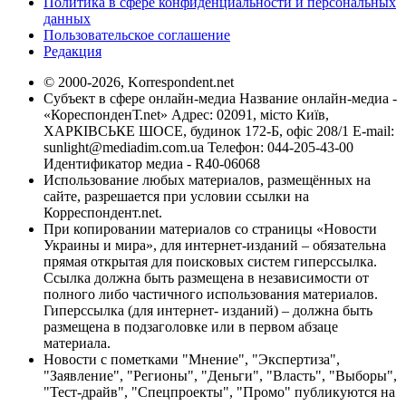
Политика в сфере конфиденциальности и персональных
данных
Пользовательское соглашение
Редакция
© 2000-2026, Korrespondent.net
Субъект в сфере онлайн-медиа Название онлайн-медиа -
«КореспонденТ.net» Адрес: 02091, місто Київ,
ХАРКІВСЬКЕ ШОСЕ, будинок 172-Б, офіс 208/1 E-mail:
sunlight@mediadim.com.ua
Телефон: 044-205-43-00
Идентификатор медиа - R40-06068
Использование любых материалов, размещённых на
сайте, разрешается при условии ссылки на
Корреспондент.net.
При копировании материалов со страницы «Новости
Украины и мира», для интернет-изданий – обязательна
прямая открытая для поисковых систем гиперссылка.
Ссылка должна быть размещена в независимости от
полного либо частичного использования материалов.
Гиперссылка (для интернет- изданий) – должна быть
размещена в подзаголовке или в первом абзаце
материала.
Новости с пометками "Мнение", "Экспертиза",
"Заявление", "Регионы", "Деньги", "Власть", "Выборы",
"Тест-драйв", "Спецпроекты", "Промо" публикуются на