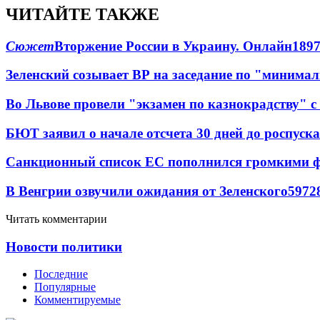
ЧИТАЙТЕ ТАКЖЕ
Сюжет
Вторжение России в Украину. Онлайн
189
Зеленский созывает ВР на заседание по "минима
Во Львове провели "экзамен по казнокрадству"
БЮТ заявил о начале отсчета 30 дней до роспуск
Санкционный список ЕС пополнился громкими 
В Венгрии озвучили ожидания от Зеленского
59
7
2
Читать комментарии
Новости политики
Последние
Популярные
Комментируемые