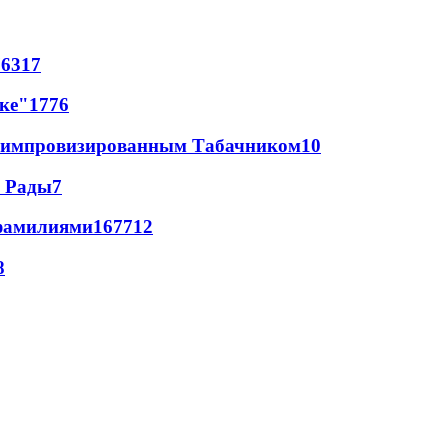
76
317
лке"
17
76
 с импровизированным Табачником
10
а Рады
7
фамилиями
167
7
12
8