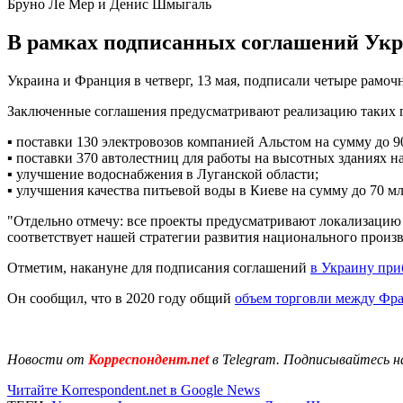
Бруно Ле Мер и Денис Шмыгаль
В рамках подписанных соглашений Укра
Украина и Франция в четверг, 13 мая, подписали четыре рамо
Заключенные соглашения предусматривают реализацию таких 
▪️ поставки 130 электровозов компанией Альстом на сумму до 9
▪️ поставки 370 автолестниц для работы на высотных зданиях н
▪️ улучшение водоснабжения в Луганской области;
▪️ улучшения качества питьевой воды в Киеве на сумму до 70 мл
"Отдельно отмечу: все проекты предусматривают локализацию 
соответствует нашей стратегии развития национального произв
Отметим, накануне для подписания соглашений
в Украину при
Он сообщил, что в 2020 году общий
объем торговли между Фр
Новости от
Корреспондент.net
в Telegram. Подписывайтесь н
Читайте Korrespondent.net в Google News