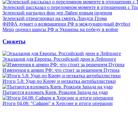
Зеленский рассказал о переломном моменте в отношениях с Т
Зеленский наградил фон дер Ляйен новым орденом
Зеленский отреагировал на смерть Линдси Грэма
ФИФА думает о возвращении РФ в международный футбол
Мерц оценил шансы РФ и Украины на победу в войне
Сюжеты
Эскалация для Европы. Российский дрон в Лейпциге
Изменения в армии РФ: что стоит за решением Путина
Итоги 5.8: Удар по Киеву и нехватка антибаллистики
Пытаются взломать Киев. Реакция Запада на удар
Итоги 04.08: "Сафари" в Херсоне и итоги операции