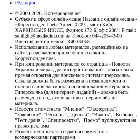
Редакция
© 2000-2026, Korrespondent.net
Субъект в сфере онлайн-медиа Название онлайн-медиа -
«КореспонденТ.net» Адрес: 02091, місто Київ,
ХАРКІВСЬКЕ ШОСЕ, будинок 172-Б, офіс 208/1 E-mail:
sunlight@mediadim.com.ua
Телефон: 044-205-43-00
Идентификатор медиа - R40-06068
Использование любых материалов, размещённых на
сайте, разрешается при условии ссылки на
Корреспондент.net.
При копировании материалов со страницы «Новости
Украины и мира», для интернет-изданий – обязательна
прямая открытая для поисковых систем гиперссылка.
Ссылка должна быть размещена в независимости от
полного либо частичного использования материалов.
Гиперссылка (для интернет- изданий) – должна быть
размещена в подзаголовке или в первом абзаце
материала.
Новости с пометками "Мнение", "Экспертиза",
"Заявление", "Регионы", "Деньги", "Власть", "Выборы",
"Тест-драйв", "Спецпроекты", "Промо" публикуются на
правах рекламы.
Раздел Спецпроекты создается совместно с
коммерческими партнерами.