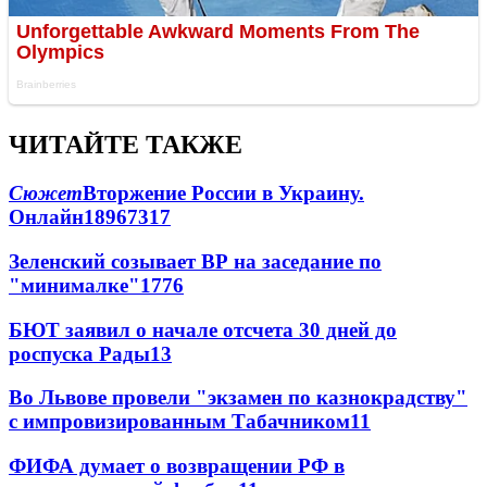
ЧИТАЙТЕ ТАКЖЕ
Сюжет
Вторжение России в Украину.
Онлайн
189
67
317
Зеленский созывает ВР на заседание по
"минималке"
17
76
БЮТ заявил о начале отсчета 30 дней до
роспуска Рады
13
Во Львове провели "экзамен по казнокрадству"
с импровизированным Табачником
11
ФИФА думает о возвращении РФ в