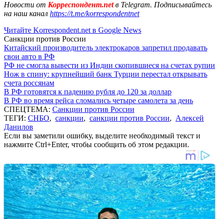
Новости от
Корреспондент.net
в Telegram. Подписывайтесь
на наш канал
https://t.me/korrespondentnet
Читайте Korrespondent.net в Google News
Санкции против России
Китайский производитель электрокаров запретил продавать
свои авто в РФ
РФ не смогла вывести из Индии скопившиеся на счетах рупии
Нож в спину: крупнейший банк Турции перестал открывать
счета россянам
В РФ готовятся к падению рубля до 120 за доллар
В РФ во время рейса сломались четыре самолета за день
СПЕЦТЕМА:
Санкции против России
ТЕГИ:
СНБО
,
санкции
,
санкции против России
,
Алексей
Данилов
Если вы заметили ошибку, выделите необходимый текст и
нажмите Ctrl+Enter, чтобы сообщить об этом редакции.