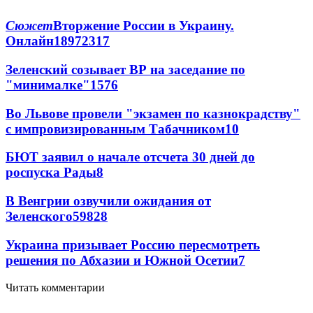
Сюжет
Вторжение России в Украину.
Онлайн
189
72
317
Зеленский созывает ВР на заседание по
"минималке"
15
76
Во Львове провели "экзамен по казнокрадству"
с импровизированным Табачником
10
БЮТ заявил о начале отсчета 30 дней до
роспуска Рады
8
В Венгрии озвучили ожидания от
Зеленского
59
8
28
Украина призывает Россию пересмотреть
решения по Абхазии и Южной Осетии
7
Читать комментарии