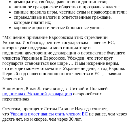
демократия, свобода, равенство и достоинство;
активное гражданское общество и прозрачная власть;
единые правила игры, честные суды и правоохранители;
справедливые налоги и ответственные граждане,
которые платят их;
хорошие дороги и чистые безопасные улицы.
"Мы ценим признание Евросоюзом этих стремлений
Украины. И я благодарен тем государствам – членам ЕС,
которые уже поддержали мою инициативу и
подписали двусторонние декларации о перспективе будущего
членства Украины в Евросоюзе. Убежден, что этот круг
государств становиться все шире … И мы искренне верим,
что вскоре сможем отмечать в Украине не день, а год Европы.
Первый год нашего полноценного членства в ЕС", – заявил
Зеленский.
Напомним, 8 мая Латвия вслед за Литвой и Польшей
подписала с Украиной декларацию
о европейских
перспективах.
Отметим, президент Литвы Гитанас Науседа считает,
что
Украина имеет шансы стать членом ЕС
не ранее, чем через
десять лет, но и скорее, чем через 30 лет.