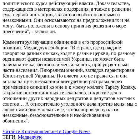
политического курса действующей власти. Доказательства,
содержащиеся в материалах подозрения, а также в решении
суда первой инстанции, являются необоснованными и
незаконными. Они основываются на предположениях и не
могут быть положены в основу принятия решения о мере
пресечения", - заявил он.
Комментируя звучащие обвинения в его пророссийской
позиции, Медведчук сообщил: "В стране, где граждане
говорят на разных языках, ходят в разные церкви, по-разному
оценивают факты независимой Украины, не может быть
навязана точка зрения или ментальность, присущая только
части населения. Плюрализм мнений, взглядов гарантирован
Конституцией Украины. Но власти это не нравится, и она
встала на путь незаконной внесудебной расправы через
применение санкций ко мне и к моему коллеге Тарасу Козаку,
закрытие оппозиционных телеканалов, открытие дел в
отношении других народных депутатов и депутатов местных
советов… А относительно уголовного дела против меня, мы с
адвокатами будем делать все, чтобы опровергнуть эти
незаконные, безосновательные и необоснованные
обвинения".
Читайте Korrespondent.net в Google News
ТЕГИ:
Медведчук