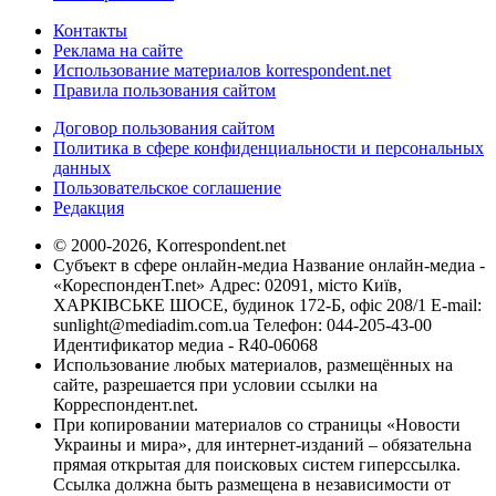
Контакты
Реклама на сайте
Использование материалов korrespondent.net
Правила пользования сайтом
Договор пользования сайтом
Политика в сфере конфиденциальности и персональных
данных
Пользовательское соглашение
Редакция
© 2000-2026, Korrespondent.net
Субъект в сфере онлайн-медиа Название онлайн-медиа -
«КореспонденТ.net» Адрес: 02091, місто Київ,
ХАРКІВСЬКЕ ШОСЕ, будинок 172-Б, офіс 208/1 E-mail:
sunlight@mediadim.com.ua
Телефон: 044-205-43-00
Идентификатор медиа - R40-06068
Использование любых материалов, размещённых на
сайте, разрешается при условии ссылки на
Корреспондент.net.
При копировании материалов со страницы «Новости
Украины и мира», для интернет-изданий – обязательна
прямая открытая для поисковых систем гиперссылка.
Ссылка должна быть размещена в независимости от