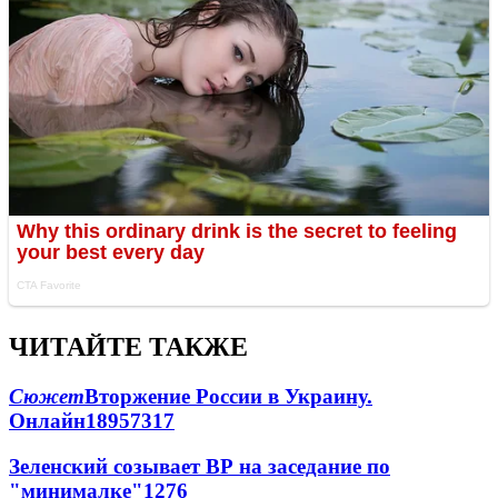
ЧИТАЙТЕ ТАКЖЕ
Сюжет
Вторжение России в Украину.
Онлайн
189
57
317
Зеленский созывает ВР на заседание по
"минималке"
12
76