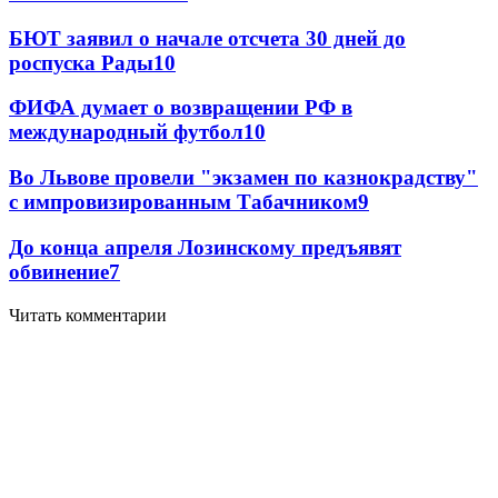
БЮТ заявил о начале отсчета 30 дней до
роспуска Рады
10
ФИФА думает о возвращении РФ в
международный футбол
10
Во Львове провели "экзамен по казнокрадству"
с импровизированным Табачником
9
До конца апреля Лозинскому предъявят
обвинение
7
Читать комментарии