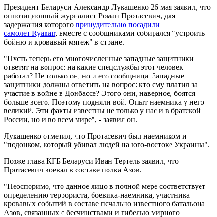
Президент Беларуси Александр Лукашенко 26 мая заявил, что
оппозиционный журналист Роман Протасевич, для
задержания которого
принудительно посадили
самолет Ryanair
, вместе с сообщниками собирался "устроить
бойню и кровавый мятеж" в стране.
"Пусть теперь его многочисленные западные защитники
ответят на вопрос: на какие спецслужбы этот человек
работал? Не только он, но и его сообщница. Западные
защитники должны ответить на вопрос: кто ему платил за
участие в войне в Донбассе? Этого они, наверное, боятся
больше всего. Поэтому подняли вой. Опыт наемника у него
великий. Эти факты известны не только у нас и в братской
России, но и во всем мире", - заявил он.
Лукашенко отметил, что Протасевич был наемником и
"подонком, который убивал людей на юго-востоке Украины".
Позже глава КГБ Беларуси Иван Тертель заявил, что
Протасевич воевал в составе полка Азов.
"Неоспоримо, что данное лицо в полной мере соответствует
определению террориста, боевика-наемника, участника
кровавых событий в составе печально известного батальона
Азов, связанных с бесчинствами и гибелью мирного