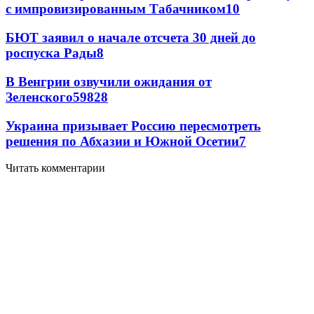
с импровизированным Табачником
10
БЮТ заявил о начале отсчета 30 дней до
роспуска Рады
8
В Венгрии озвучили ожидания от
Зеленского
59
8
28
Украина призывает Россию пересмотреть
решения по Абхазии и Южной Осетии
7
Читать комментарии