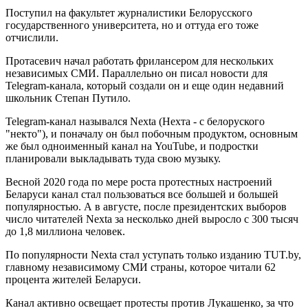
Поступил на факультет журналистики Белорусского
государственного университета, но и оттуда его тоже
отчислили.
Протасевич начал работать фрилансером для нескольких
независимых СМИ. Параллельно он писал новости для
Telegram-канала, который создали он и еще один недавний
школьник Степан Путило.
Telegram-канал назывался Nexta (Нехта - с белоруского
"некто"), и поначалу он был побочным продуктом, основным
же был одноименный канал на YouTube, и подростки
планировали выкладывать туда свою музыку.
Весной 2020 года по мере роста протестных настроений
Беларуси канал стал пользоваться все большей и большей
популярностью. А в августе, после президентских выборов
число читателей Nexta за несколько дней выросло с 300 тысяч
до 1,8 миллиона человек.
По популярности Nexta стал уступать только изданию TUT.by,
главному независимому СМИ страны, которое читали 62
процента жителей Беларуси.
Канал активно освещает протесты против Лукашенко, за что