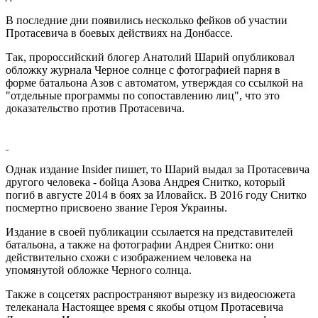
В последние дни появились несколько фейков об участии
Протасевича в боевых действиях на Донбассе.
Так, пророссийский блогер Анатолий Шарий опубликовал
обложку журнала Черное солнце с фотографией парня в
форме батальона Азов с автоматом, утверждая со ссылкой на
"отдельные программы по сопоставлению лиц", что это
доказательство против Протасевича.
Однак издание Insider пишет, то Шарий выдал за Протасевича
другого человека - бойца Азова Андрея Снитко, который
погиб в августе 2014 в боях за Иловайск. В 2016 году Снитко
посмертно присвоено звание Героя Украины.
Издание в своей публикации ссылается на представителей
батальона, а также на фотографии Андрея Снитко: они
действительно схожи с изображением человека на
упомянутой обложке Черного солнца.
Также в соцсетях распространяют вырезку из видеосюжета
телеканала Настоящее время c якобы отцом Протасевича