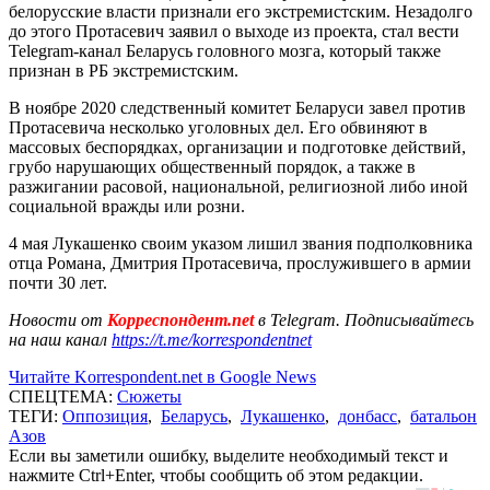
белорусские власти признали его экстремистским. Незадолго
до этого Протасевич заявил о выходе из проекта, стал вести
Telegram-канал Беларусь головного мозга, который также
признан в РБ экстремистским.
В ноябре 2020 следственный комитет Беларуси завел против
Протасевича несколько уголовных дел. Его обвиняют в
массовых беспорядках, организации и подготовке действий,
грубо нарушающих общественный порядок, а также в
разжигании расовой, национальной, религиозной либо иной
социальной вражды или розни.
4 мая Лукашенко своим указом лишил звания подполковника
отца Романа, Дмитрия Протасевича, прослужившего в армии
почти 30 лет.
Новости от
Корреспондент.net
в Telegram. Подписывайтесь
на наш канал
https://t.me/korrespondentnet
Читайте Korrespondent.net в Google News
СПЕЦТЕМА:
Сюжеты
ТЕГИ:
Оппозиция
,
Беларусь
,
Лукашенко
,
донбасс
,
батальон
Азов
Если вы заметили ошибку, выделите необходимый текст и
нажмите Ctrl+Enter, чтобы сообщить об этом редакции.