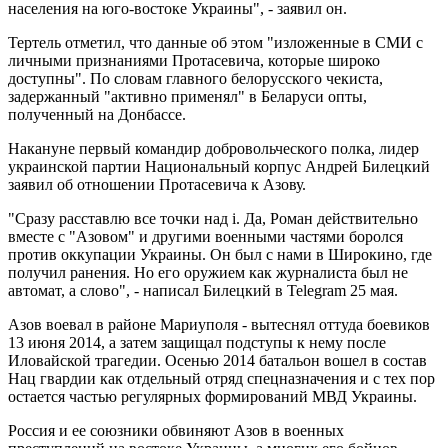
населения на юго-востоке Украины", - заявил он.
Тертель отметил, что данные об этом "изложенные в СМИ с
личными признаниями Протасевича, которые широко
доступны". По словам главного белорусского чекиста,
задержанный "активно применял" в Беларуси опты,
полученный на Донбассе.
Накануне первый командир добровольческого полка, лидер
украинской партии Национальный корпус Андрей Билецкий
заявил об отношении Протасевича к Азову.
"Сразу расставлю все точки над і. Да, Роман действительно
вместе с "Азовом" и другими военными частями боролся
против оккупации Украины. Он был с нами в Широкино, где
получил ранения. Но его оружием как журналиста был не
автомат, а слово", - написал Билецкий в Telegram 25 мая.
Азов воевал в районе Мариуполя - вытеснял оттуда боевиков
13 июня 2014, а затем защищал подступы к нему после
Иловайской трагедии. Осенью 2014 батальон вошел в состав
Нац гвардии как отдельный отряд спецназначения и с тех пор
остается частью регулярных формирований МВД Украины.
Россия и ее союзники обвиняют Азов в военных