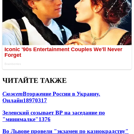
ЧИТАЙТЕ ТАКЖЕ
Сюжет
Вторжение России в Украину.
Онлайн
189
70
317
Зеленский созывает ВР на заседание по
"минималке"
13
76
Во Львове провели "экзамен по казнокрадству"