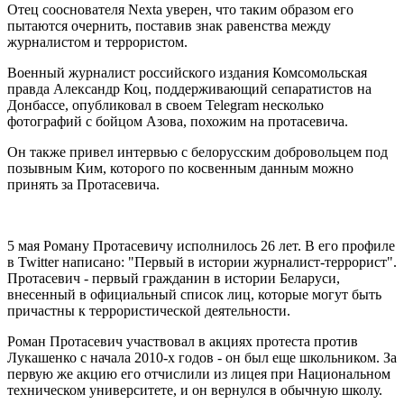
Отец сооснователя Nexta уверен, что таким образом его
пытаются очернить, поставив знак равенства между
журналистом и террористом.
Военный журналист российского издания Комсомольская
правда Александр Коц, поддерживающий сепаратистов на
Донбассе, опубликовал в своем Telegram несколько
фотографий с бойцом Азова, похожим на протасевича.
Он также привел интервью с белорусским добровольцем под
позывным Ким, которого по косвенным данным можно
принять за Протасевича.
5 мая Роману Протасевичу исполнилось 26 лет. В его профиле
в Twitter написано: "Первый в истории журналист-террорист".
Протасевич - первый гражданин в истории Беларуси,
внесенный в официальный список лиц, которые могут быть
причастны к террористической деятельности.
Роман Протасевич участвовал в акциях протеста против
Лукашенко с начала 2010-х годов - он был еще школьником. За
первую же акцию его отчислили из лицея при Национальном
техническом университете, и он вернулся в обычную школу.