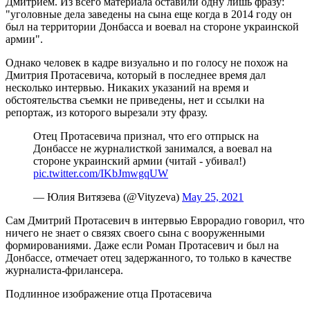
Дмитрием. Из всего материала оставили одну лишь фразу:
"уголовные дела заведены на сына еще когда в 2014 году он
был на территории Донбасса и воевал на стороне украинской
армии".
Однако человек в кадре визуально и по голосу не похож на
Дмитрия Протасевича, который в последнее время дал
несколько интервью. Никаких указаний на время и
обстоятельства съемки не приведены, нет и ссылки на
репортаж, из которого вырезали эту фразу.
Отец Протасевича признал, что его отпрыск на
Донбассе не журналисткой занимался, а воевал на
стороне украинский армии (читай - убивал!)
pic.twitter.com/IKbJmwgqUW
— Юлия Витязева (@Vityzeva)
May 25, 2021
Сам Дмитрий Протасевич в интервью Еврорадио говорил, что
ничего не знает о связях своего сына с вооруженными
формированиями. Даже если Роман Протасевич и был на
Донбассе, отмечает отец задержанного, то только в качестве
журналиста-фрилансера.
Подлинное изображение отца Протасевича