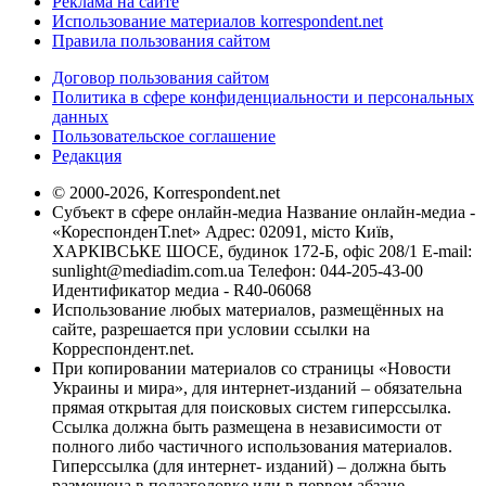
Реклама на сайте
Использование материалов korrespondent.net
Правила пользования сайтом
Договор пользования сайтом
Политика в сфере конфиденциальности и персональных
данных
Пользовательское соглашение
Редакция
© 2000-2026, Korrespondent.net
Субъект в сфере онлайн-медиа Название онлайн-медиа -
«КореспонденТ.net» Адрес: 02091, місто Київ,
ХАРКІВСЬКЕ ШОСЕ, будинок 172-Б, офіс 208/1 E-mail:
sunlight@mediadim.com.ua
Телефон: 044-205-43-00
Идентификатор медиа - R40-06068
Использование любых материалов, размещённых на
сайте, разрешается при условии ссылки на
Корреспондент.net.
При копировании материалов со страницы «Новости
Украины и мира», для интернет-изданий – обязательна
прямая открытая для поисковых систем гиперссылка.
Ссылка должна быть размещена в независимости от
полного либо частичного использования материалов.
Гиперссылка (для интернет- изданий) – должна быть
размещена в подзаголовке или в первом абзаце