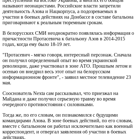
преступлений на востоке Украины, а многих его бойцов
называют неонацистами. Российские власти запретили
деятельность Азова и Нацкорпуса, а подозреваемых в
участии в боевых действиях на Донбассе в составе батальона
приговаривают к реальным тюремным срокам.
В белорусских СМИ неоднократно появлялась информация о
причастности Протасевича к батальону Азов в 2014-2015
годах, когда ему было 18-19 лет.
"Протасевич - мягко говоря, интересный персонаж. Сначала
он получил определенный опыт во время украинской
революции, даже участвовал в зоне АТО. Прошлым летом и
осенью он внедрил весь этот опыт на белорусском
информационном фронте", - заявил местное телевидение 23
мая.
Сооснователь Nexta сам рассказывал, что приезжал на
Майдана и даже получил серьезную травму во время
очередного противостояния с силовиками.
Тогда же, по его словам, он познакомился с будущими
командирами Азова. В зоне боевых действий, по его словам,
вместе с батальоном он работал исключительно как военный
корреспондент, и отвергал заявления об участии в боевых
действиях.