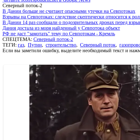
Северный поток-2
В Дании больше не считают опасными утечки на Севпотоках
Взрывы на Севпотоках: следствие скептически относится к ро
В Дании 14 раз сообщали о подозрительных дронах перед взр
Дания достала из моря найденный у Севпотока объект
РФ не даст "замотать" тему по Севпотокам - Кремль
СПЕЦТЕМА:
Северный поток-2
ТЕГИ:
газ
,
Путин
,
строительство
,
Северный поток
,
газопров
Если вы заметили ошибку, выделите необходимый текст и нажми