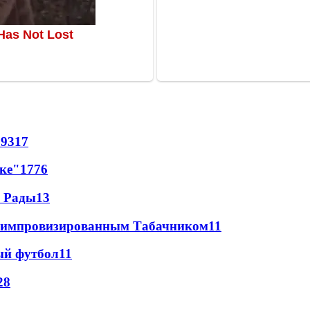
69
317
лке"
17
76
а Рады
13
 с импровизированным Табачником
11
ый футбол
11
28