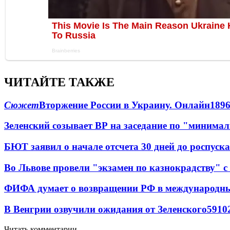
ЧИТАЙТЕ ТАКЖЕ
Сюжет
Вторжение России в Украину. Онлайн
189
Зеленский созывает ВР на заседание по "минима
БЮТ заявил о начале отсчета 30 дней до роспуск
Во Львове провели "экзамен по казнокрадству"
ФИФА думает о возвращении РФ в международн
В Венгрии озвучили ожидания от Зеленского
59
10
Читать комментарии