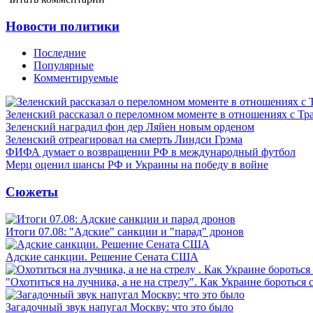
Новости политики
Последние
Популярные
Комментируемые
Зеленский рассказал о переломном моменте в отношениях с Т
Зеленский наградил фон дер Ляйен новым орденом
Зеленский отреагировал на смерть Линдси Грэма
ФИФА думает о возвращении РФ в международный футбол
Мерц оценил шансы РФ и Украины на победу в войне
Сюжеты
Итоги 07.08: "Адские" санкции и "парад" дронов
Адские санкции. Решение Сената США
"Охотиться на лучника, а не на стрелу". Как Украине бороться 
Загадочный звук напугал Москву: что это было