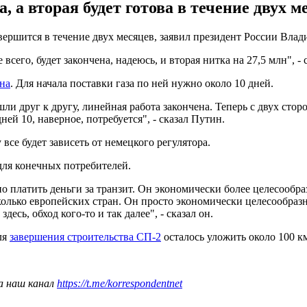
, а вторая будет готова в течение двух м
вершится в течение двух месяцев, заявил президент России Вла
 всего, будет закончена, надеюсь, и вторая нитка на 27,5 млн", - 
ена
. Для начала поставки газа по ней нужно около 10 дней.
ли друг к другу, линейная работа закончена. Теперь с двух стор
дней 10, наверное, потребуется", - сказал Путин.
 все будет зависеть от немецкого регулятора.
для конечных потребителей.
 платить деньги за транзит. Он экономически более целесообраз
колько европейских стран. Он просто экономически целесообразнее
десь, обход кого-то и так далее", - сказал он.
ля
завершения строительства СП-2
осталось уложить около 100 км
а наш канал
https://t.me/korrespondentnet