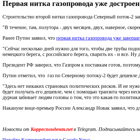
Первая нитка газопровода уже достроена
Строительство второй нитки газопровода Северный поток-2 за
"В течение, там, полутора - двух месяцев, двух, наверное, скорее
Ранее Путин заявил, что
первая нитка газопровода уже заверш
"Сейчас несколько дней нужно для того, чтобы две трубы подош
немецкого берега, с российского берега, сварить их - и все. Ну 
Президент РФ заверил, что Газпром к поставкам готов, поэтому
Путин отметил, что газ по Северному потоку-2 будет дешевле 
"Здесь нет никаких страновых политических рисков. И не нужно
будет получать его дешевле, чем с помощью транзита через нес
дурная забивает людям головы о том, что это какая-то политика з
Накануне вице-премьер России Александр Новак заявил, что д
Новости от
Корреспондент.net
в Telegram. Подписывайтесь н
Читайте Korrespondent.net в Google News