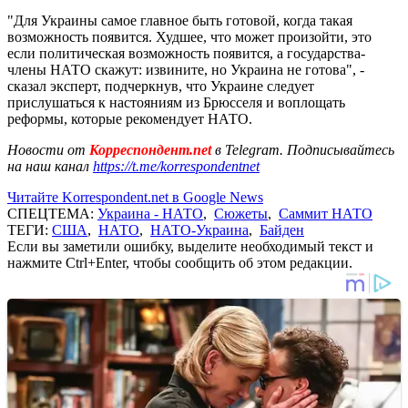
"Для Украины самое главное быть готовой, когда такая
возможность появится. Худшее, что может произойти, это
если политическая возможность появится, а государства-
члены НАТО скажут: извините, но Украина не готова", -
сказал эксперт, подчеркнув, что Украине следует
прислушаться к настояниям из Брюсселя и воплощать
реформы, которые рекомендует НАТО.
Новости от
Корреспондент.net
в Telegram. Подписывайтесь
на наш канал
https://t.me/korrespondentnet
Читайте Korrespondent.net в Google News
СПЕЦТЕМА:
Украина - НАТО
,
Сюжеты
,
Саммит НАТО
ТЕГИ:
США
,
НАТО
,
НАТО-Украина
,
Байден
Если вы заметили ошибку, выделите необходимый текст и
нажмите Ctrl+Enter, чтобы сообщить об этом редакции.