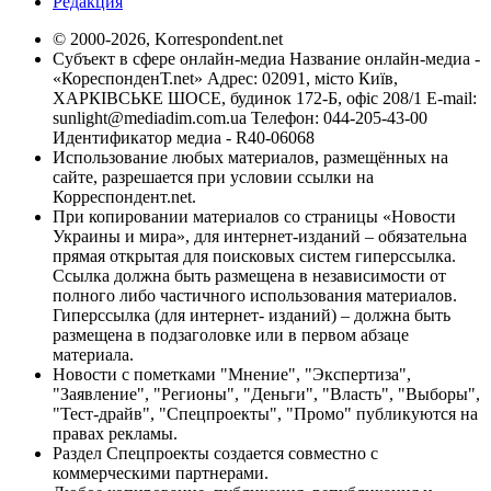
Редакция
© 2000-2026, Korrespondent.net
Субъект в сфере онлайн-медиа Название онлайн-медиа -
«КореспонденТ.net» Адрес: 02091, місто Київ,
ХАРКІВСЬКЕ ШОСЕ, будинок 172-Б, офіс 208/1 E-mail:
sunlight@mediadim.com.ua
Телефон: 044-205-43-00
Идентификатор медиа - R40-06068
Использование любых материалов, размещённых на
сайте, разрешается при условии ссылки на
Корреспондент.net.
При копировании материалов со страницы «Новости
Украины и мира», для интернет-изданий – обязательна
прямая открытая для поисковых систем гиперссылка.
Ссылка должна быть размещена в независимости от
полного либо частичного использования материалов.
Гиперссылка (для интернет- изданий) – должна быть
размещена в подзаголовке или в первом абзаце
материала.
Новости с пометками "Мнение", "Экспертиза",
"Заявление", "Регионы", "Деньги", "Власть", "Выборы",
"Тест-драйв", "Спецпроекты", "Промо" публикуются на
правах рекламы.
Раздел Спецпроекты создается совместно с
коммерческими партнерами.