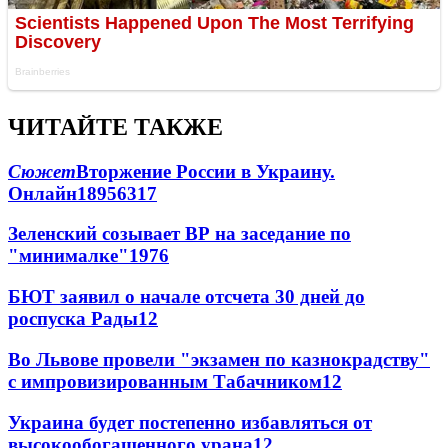
ЧИТАЙТЕ ТАКЖЕ
Сюжет
Вторжение России в Украину.
Онлайн
189
56
317
Зеленский созывает ВР на заседание по
"минималке"
19
76
БЮТ заявил о начале отсчета 30 дней до
роспуска Рады
12
Во Львове провели "экзамен по казнокрадству"
с импровизированным Табачником
12
Украина будет постепенно избавляться от
высокообогащенного урана
12