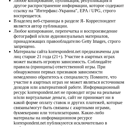
Любое копирование, публикация, републикация и
другое распространение информации, которое содержит
ссылку на "Интерфакс-Украина", EPA / UPG, строго
воспрещается.
Владелец веб-страницы в разделе Я- Корреспондент
является автор публикации.
Любое копирование, перепечатка и воспроизведение
фотографий и/или аудиовизуальных материалов,
принадлежащих правообладателю Getty Images, строго
запрещено.
Материалы сайта korrespondent.net предназначены для
лиц старше 21 года (21+). Участие в азартных играх
может вызвать игровую зависимость. Соблюдайте
правила (принципы) ответственной игры. При
обнаружении первых признаков зависимости
немедленно обратитесь к специалисту. Помните, что
участие в азартных играх не может являться источником
доходов или альтернативой работе. Информационный
ресурс korrespondent.net не проводит игры на реальные
и/или виртуальные деньги, сайт не принимает ни в
какой форме оплату ставок и других платежей, которые
связаны/могут быть связаны с азартными играми,
букмекерами или тотализаторами. Какие-либо
материалы на информационном ресурсе
korrespondent.net публикуются исключительно в