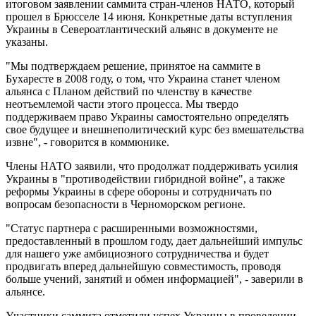
итоговом заявлении саммита стран-членов НАТО, который
прошел в Брюсселе 14 июня. Конкретные даты вступления
Украины в Североатлантический альянс в документе не
указаны.
"Мы подтверждаем решение, принятое на саммите в
Бухаресте в 2008 году, о том, что Украина станет членом
альянса с Планом действий по членству в качестве
неотъемлемой части этого процесса. Мы твердо
поддерживаем право Украины самостоятельно определять
свое будущее и внешнеполитический курс без вмешательства
извне", - говорится в коммюнике.
Члены НАТО заявили, что продолжат поддерживать усилия
Украины в "противодействии гибридной войне", а также
реформы Украины в сфере обороны и сотрудничать по
вопросам безопасности в Черноморском регионе.
"Статус партнера с расширенными возможностями,
предоставленный в прошлом году, дает дальнейший импульс
для нашего уже амбициозного сотрудничества и будет
продвигать вперед дальнейшую совместимость, проводя
больше учений, занятий и обмен информацией", - заверили в
альянсе.
Участники саммита отметили успех Украины в проведении