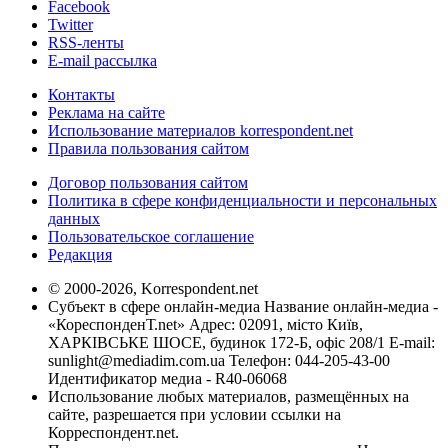
Facebook
Twitter
RSS-ленты
E-mail рассылка
Контакты
Реклама на сайте
Использование материалов korrespondent.net
Правила пользования сайтом
Договор пользования сайтом
Политика в сфере конфиденциальности и персональных
данных
Пользовательское соглашение
Редакция
© 2000-2026, Korrespondent.net
Субъект в сфере онлайн-медиа Название онлайн-медиа -
«КореспонденТ.net» Адрес: 02091, місто Київ,
ХАРКІВСЬКЕ ШОСЕ, будинок 172-Б, офіс 208/1 E-mail:
sunlight@mediadim.com.ua
Телефон: 044-205-43-00
Идентификатор медиа - R40-06068
Использование любых материалов, размещённых на
сайте, разрешается при условии ссылки на
Корреспондент.net.