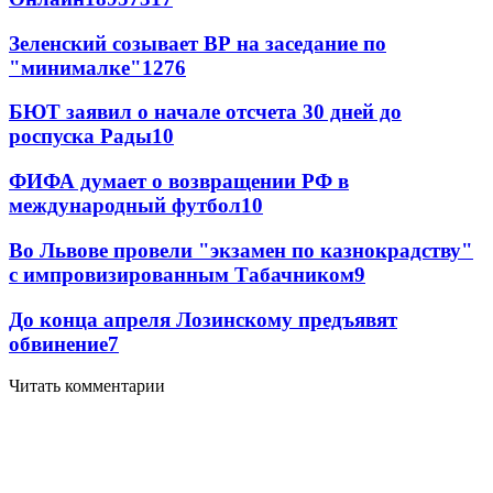
Зеленский созывает ВР на заседание по
"минималке"
12
76
БЮТ заявил о начале отсчета 30 дней до
роспуска Рады
10
ФИФА думает о возвращении РФ в
международный футбол
10
Во Львове провели "экзамен по казнокрадству"
с импровизированным Табачником
9
До конца апреля Лозинскому предъявят
обвинение
7
Читать комментарии