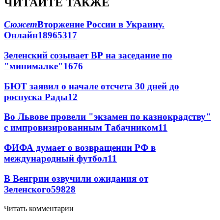
ЧИТАЙТЕ ТАКЖЕ
Сюжет
Вторжение России в Украину.
Онлайн
189
65
317
Зеленский созывает ВР на заседание по
"минималке"
16
76
БЮТ заявил о начале отсчета 30 дней до
роспуска Рады
12
Во Львове провели "экзамен по казнокрадству"
с импровизированным Табачником
11
ФИФА думает о возвращении РФ в
международный футбол
11
В Венгрии озвучили ожидания от
Зеленского
59
8
28
Читать комментарии