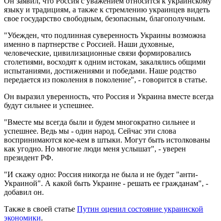
Он заявил, что Россия с уважением относится к украинскому
языку и традициям, а также к стремлению украинцев видеть
свое государство свободным, безопасным, благополучным.
"Убежден, что подлинная суверенность Украины возможна
именно в партнерстве с Россией. Наши духовные,
человеческие, цивилизационные связи формировались
столетиями, восходят к одним истокам, закалялись общими
испытаниями, достижениями и победами. Наше родство
передается из поколения в поколение", - говорится в статье.
Он выразил уверенность, что Россия и Украина вместе всегда
будут сильнее и успешнее.
"Вместе мы всегда были и будем многократно сильнее и
успешнее. Ведь мы - один народ. Сейчас эти слова
воспринимаются кое-кем в штыки. Могут быть истолкованы
как угодно. Но многие люди меня услышат", - уверен
президент РФ.
"И скажу одно: Россия никогда не была и не будет "анти-
Украиной". А какой быть Украине - решать ее гражданам", -
добавил он.
Также в своей статье
Путин оценил состояние украинской
экономики
.