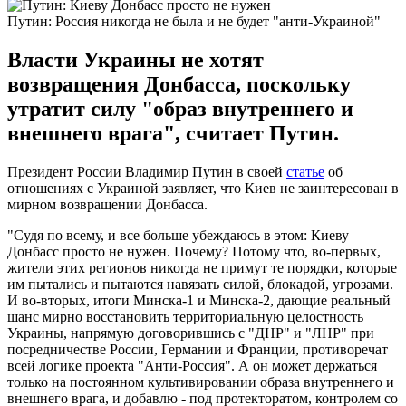
Путин: Россия никогда не была и не будет "анти-Украиной"
Власти Украины не хотят
возвращения Донбасса, поскольку
утратит силу "образ внутреннего и
внешнего врага", считает Путин.
Президент России Владимир Путин в своей
статье
об
отношениях с Украиной заявляет, что Киев не заинтересован в
мирном возвращении Донбасса.
"Судя по всему, и все больше убеждаюсь в этом: Киеву
Донбасс просто не нужен. Почему? Потому что, во-первых,
жители этих регионов никогда не примут те порядки, которые
им пытались и пытаются навязать силой, блокадой, угрозами.
И во-вторых, итоги Минска-1 и Минска-2, дающие реальный
шанс мирно восстановить территориальную целостность
Украины, напрямую договорившись с "ДНР" и "ЛНР" при
посредничестве России, Германии и Франции, противоречат
всей логике проекта "Анти-Россия". А он может держаться
только на постоянном культивировании образа внутреннего и
внешнего врага, и добавлю - под протекторатом, контролем со