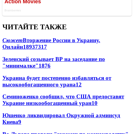
ЧИТАЙТЕ ТАКЖЕ
Сюжет
Вторжение России в Украину.
Онлайн
189
37
317
Зеленский созывает ВР на заседание по
"минималке"
18
76
Украина будет постепенно избавляться от
высокообогащенного урана
12
Семиноженко сообщил, что США предоставят
Украине низкообогащенный уран
10
Ющенко ликвидировал Окружной админсуд
Киева
9