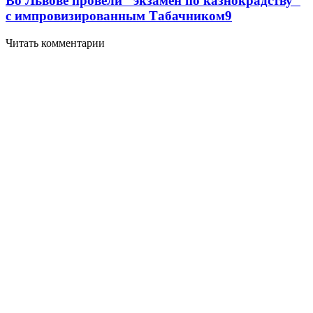
Во Львове провели "экзамен по казнокрадству"
с импровизированным Табачником
9
Читать комментарии