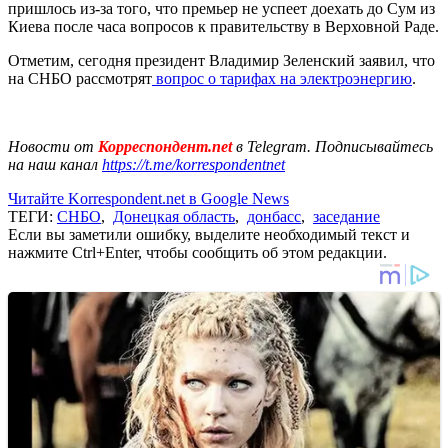
пришлось из-за того, что премьер не успеет доехать до Сум из
Киева после часа вопросов к правительству в Верховной Раде.
Отметим, сегодня президент Владимир Зеленский заявил, что
на СНБО рассмотрят
вопрос о тарифах на электроэнергию
.
Новости от
Корреспондент.net
в Telegram. Подписывайтесь
на наш канал
https://t.me/korrespondentnet
Читайте Korrespondent.net в Google News
ТЕГИ:
СНБО
,
Донецкая область
,
донбасс
,
заседание
Если вы заметили ошибку, выделите необходимый текст и
нажмите Ctrl+Enter, чтобы сообщить об этом редакции.