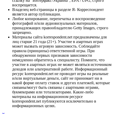
ссылку на "Интерфакс-Украина", EPA / UPG, строго
воспрещается.
Владелец веб-страницы в разделе Я- Корреспондент
является автор публикации.
Любое копирование, перепечатка и воспроизведение
фотографий и/или аудиовизуальных материалов,
принадлежащих правообладателю Getty Images, строго
запрещено.
Материалы сайта korrespondent.net предназначены для
лиц старше 21 года (21+). Участие в азартных играх
может вызвать игровую зависимость. Соблюдайте
правила (принципы) ответственной игры. При
обнаружении первых признаков зависимости
немедленно обратитесь к специалисту. Помните, что
участие в азартных играх не может являться источником
доходов или альтернативой работе. Информационный
ресурс korrespondent.net не проводит игры на реальные
и/или виртуальные деньги, сайт не принимает ни в
какой форме оплату ставок и других платежей, которые
связаны/могут быть связаны с азартными играми,
букмекерами или тотализаторами. Какие-либо
материалы на информационном ресурсе
korrespondent.net публикуются исключительно в
информационных целях.