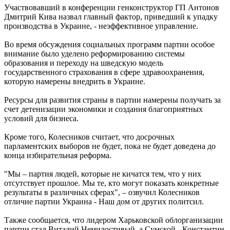
Участвовавший в конференции генконструктор ГП Антонов
Дмитрий Кива назвал главный фактор, приведший к упадку
производства в Украине, - неэффективное управление.
Во время обсуждения социальных программ партии особое
внимание было уделено реформированию системы
образования и переходу на шведскую модель
государственного страхования в сфере здравоохранения,
которую намерены внедрить в Украине.
Ресурсы для развития страны в партии намерены получать за
счет детенизации экономики и создания благоприятных
условий для бизнеса.
Кроме того, Колесников считает, что досрочных
парламентских выборов не будет, пока не будет доведена до
конца избирательная реформа.
"Мы – партия людей, которые не кичатся тем, что у них
отсутствует прошлое. Мы те, кто могут показать конкретные
результаты в различных сферах", – озвучил Колесников
отличие партии Украина - Наш дом от других политсил.
Также сообщается, что лидером Харьковской облорганизации
партии стал Виталий Немилостивый, а Сумской - Константин