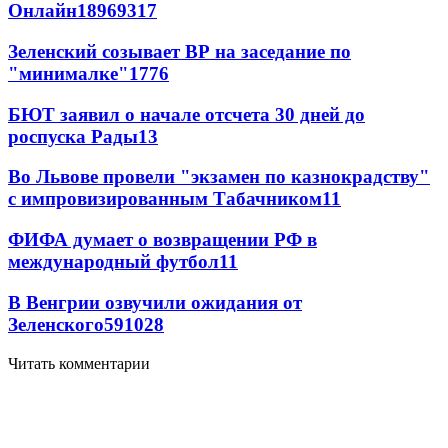
Онлайн
189
69
317
Зеленский созывает ВР на заседание по
"минималке"
17
76
БЮТ заявил о начале отсчета 30 дней до
роспуска Рады
13
Во Львове провели "экзамен по казнокрадству"
с импровизированным Табачником
11
ФИФА думает о возвращении РФ в
международный футбол
11
В Венгрии озвучили ожидания от
Зеленского
59
10
28
Читать комментарии