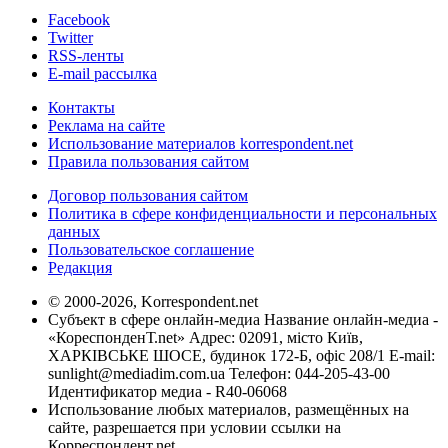
Facebook
Twitter
RSS-ленты
E-mail рассылка
Контакты
Реклама на сайте
Использование материалов korrespondent.net
Правила пользования сайтом
Договор пользования сайтом
Политика в сфере конфиденциальности и персональных
данных
Пользовательское соглашение
Редакция
© 2000-2026, Korrespondent.net
Субъект в сфере онлайн-медиа Название онлайн-медиа -
«КореспонденТ.net» Адрес: 02091, місто Київ,
ХАРКІВСЬКЕ ШОСЕ, будинок 172-Б, офіс 208/1 E-mail:
sunlight@mediadim.com.ua
Телефон: 044-205-43-00
Идентификатор медиа - R40-06068
Использование любых материалов, размещённых на
сайте, разрешается при условии ссылки на
Корреспондент.net.