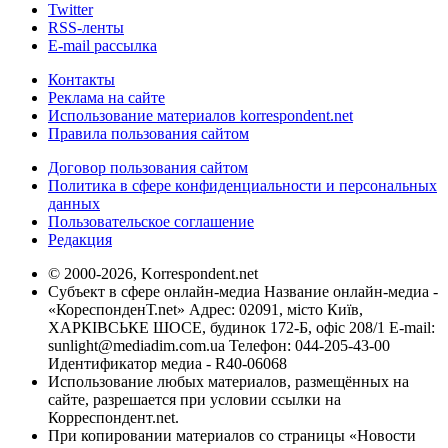
Twitter
RSS-ленты
E-mail рассылка
Контакты
Реклама на сайте
Использование материалов korrespondent.net
Правила пользования сайтом
Договор пользования сайтом
Политика в сфере конфиденциальности и персональных
данных
Пользовательское соглашение
Редакция
© 2000-2026, Korrespondent.net
Субъект в сфере онлайн-медиа Название онлайн-медиа -
«КореспонденТ.net» Адрес: 02091, місто Київ,
ХАРКІВСЬКЕ ШОСЕ, будинок 172-Б, офіс 208/1 E-mail:
sunlight@mediadim.com.ua
Телефон: 044-205-43-00
Идентификатор медиа - R40-06068
Использование любых материалов, размещённых на
сайте, разрешается при условии ссылки на
Корреспондент.net.
При копировании материалов со страницы «Новости