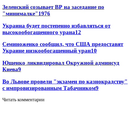
Зеленский созывает ВР на заседание по
"минималке"
19
76
Украина будет постепенно избавляться от
высокообогащенного урана
12
Семиноженко сообщил, что США предоставят
Украине низкообогащенный уран
10
Ющенко ликвидировал Окружной админсуд
Киева
9
Во Львове провели "экзамен по казнокрадству"
с импровизированным Табачником
9
Читать комментарии