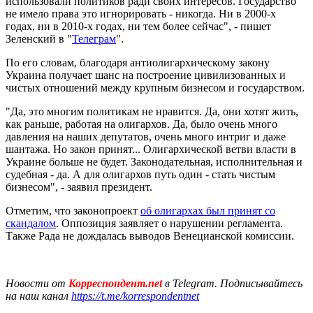
использовали политиков ради своих интересов. Государство
не имело права это игнорировать - никогда. Ни в 2000-х
годах, ни в 2010-х годах, ни тем более сейчас", - пишет
Зеленский в "
Телеграм
".
По его словам, благодаря антиолигархическому закону
Украина получает шанс на построение цивилизованных и
чистых отношений между крупным бизнесом и государством.
"Да, это многим политикам не нравится. Да, они хотят жить,
как раньше, работая на олигархов. Да, было очень много
давления на наших депутатов, очень много интриг и даже
шантажа. Но закон принят... Олигархической ветви власти в
Украине больше не будет. Законодательная, исполнительная и
судебная - да. А для олигархов путь один - стать чистым
бизнесом", - заявил президент.
Отметим, что законопроект
об олигархах был принят со
скандалом
. Оппозиция заявляет о нарушении регламента.
Также Рада не дождалась выводов Венецианской комиссии.
Новости от
Корреспондент.net
в Telegram. Подписывайтесь
на наш канал
https://t.me/korrespondentnet