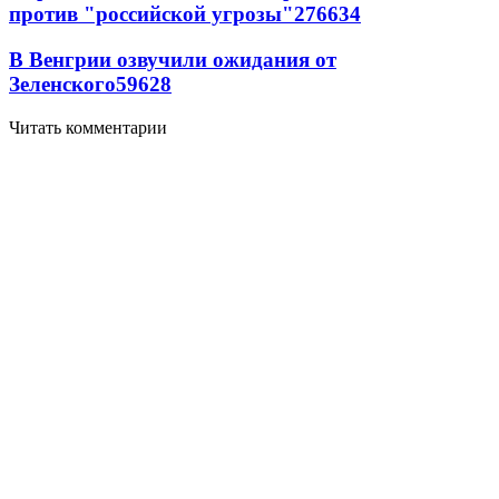
против "российской угрозы"
276
6
34
В Венгрии озвучили ожидания от
Зеленского
59
6
28
Читать комментарии