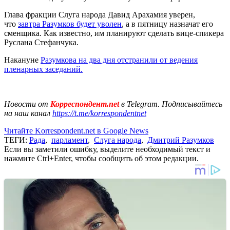
Глава фракции Слуга народа Давид Арахамия уверен,
что
завтра Разумков будет уволен
, а в пятницу назначат его
сменщика. Как известно, им планируют сделать вице-спикера
Руслана Стефанчука.
Накануне
Разумкова на два дня отстранили от ведения
пленарных заседаний.
Новости от
Корреспондент.net
в Telegram. Подписывайтесь
на наш канал
https://t.me/korrespondentnet
Читайте Korrespondent.net в Google News
ТЕГИ:
Рада
,
парламент
,
Слуга народа
,
Дмитрий Разумков
Если вы заметили ошибку, выделите необходимый текст и
нажмите Ctrl+Enter, чтобы сообщить об этом редакции.