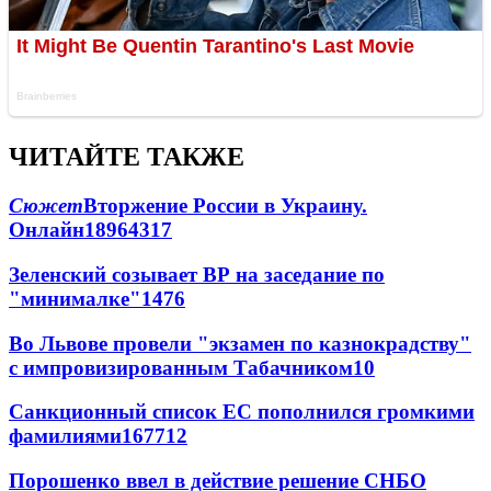
ЧИТАЙТЕ ТАКЖЕ
Сюжет
Вторжение России в Украину.
Онлайн
189
64
317
Зеленский созывает ВР на заседание по
"минималке"
14
76
Во Львове провели "экзамен по казнокрадству"
с импровизированным Табачником
10
Санкционный список ЕС пополнился громкими
фамилиями
167
7
12
Порошенко ввел в действие решение СНБО