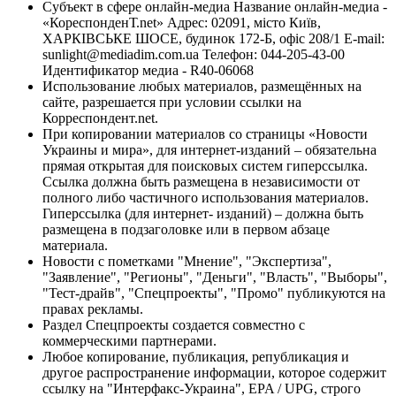
Субъект в сфере онлайн-медиа Название онлайн-медиа -
«КореспонденТ.net» Адрес: 02091, місто Київ,
ХАРКІВСЬКЕ ШОСЕ, будинок 172-Б, офіс 208/1 E-mail:
sunlight@mediadim.com.ua
Телефон: 044-205-43-00
Идентификатор медиа - R40-06068
Использование любых материалов, размещённых на
сайте, разрешается при условии ссылки на
Корреспондент.net.
При копировании материалов со страницы «Новости
Украины и мира», для интернет-изданий – обязательна
прямая открытая для поисковых систем гиперссылка.
Ссылка должна быть размещена в независимости от
полного либо частичного использования материалов.
Гиперссылка (для интернет- изданий) – должна быть
размещена в подзаголовке или в первом абзаце
материала.
Новости с пометками "Мнение", "Экспертиза",
"Заявление", "Регионы", "Деньги", "Власть", "Выборы",
"Тест-драйв", "Спецпроекты", "Промо" публикуются на
правах рекламы.
Раздел Спецпроекты создается совместно с
коммерческими партнерами.
Любое копирование, публикация, републикация и
другое распространение информации, которое содержит
ссылку на "Интерфакс-Украина", EPA / UPG, строго