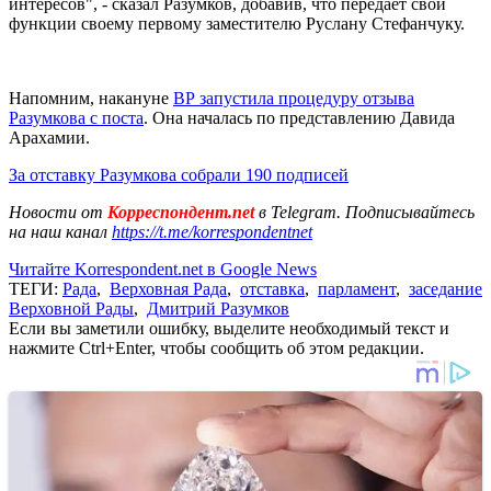
интересов", - сказал Разумков, добавив, что передает свои
функции своему первому заместителю Руслану Стефанчуку.
Напомним, накануне
ВР запустила процедуру отзыва
Разумкова с поста
. Она началась по представлению Давида
Арахамии.
За отставку Разумкова собрали 190 подписей
Новости от
Корреспондент.net
в Telegram. Подписывайтесь
на наш канал
https://t.me/korrespondentnet
Читайте Korrespondent.net в Google News
ТЕГИ:
Рада
,
Верховная Рада
,
отставка
,
парламент
,
заседание
Верховной Рады
,
Дмитрий Разумков
Если вы заметили ошибку, выделите необходимый текст и
нажмите Ctrl+Enter, чтобы сообщить об этом редакции.