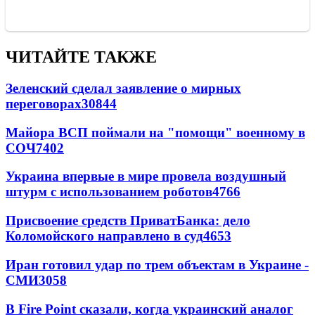
ЧИТАЙТЕ ТАКЖЕ
Зеленский сделал заявление о мирных
переговорах
30844
Майора ВСП поймали на "помощи" военному в
СОЧ
7402
Украина впервые в мире провела воздушный
штурм с использованием роботов
4766
Присвоение средств ПриватБанка: дело
Коломойского направлено в суд
4653
Иран готовил удар по трем объектам в Украине -
СМИ
3058
В Fire Point сказали, когда украинский аналог