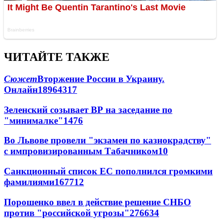
ЧИТАЙТЕ ТАКЖЕ
Сюжет
Вторжение России в Украину.
Онлайн
189
64
317
Зеленский созывает ВР на заседание по
"минималке"
14
76
Во Львове провели "экзамен по казнокрадству"
с импровизированным Табачником
10
Санкционный список ЕС пополнился громкими
фамилиями
167
7
12
Порошенко ввел в действие решение СНБО
против "российской угрозы"
276
6
34