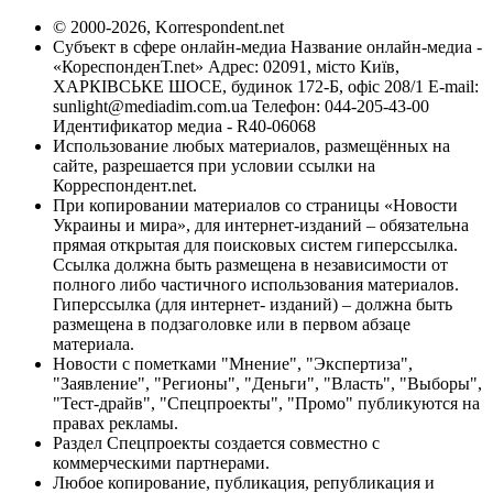
© 2000-2026, Korrespondent.net
Субъект в сфере онлайн-медиа Название онлайн-медиа -
«КореспонденТ.net» Адрес: 02091, місто Київ,
ХАРКІВСЬКЕ ШОСЕ, будинок 172-Б, офіс 208/1 E-mail:
sunlight@mediadim.com.ua
Телефон: 044-205-43-00
Идентификатор медиа - R40-06068
Использование любых материалов, размещённых на
сайте, разрешается при условии ссылки на
Корреспондент.net.
При копировании материалов со страницы «Новости
Украины и мира», для интернет-изданий – обязательна
прямая открытая для поисковых систем гиперссылка.
Ссылка должна быть размещена в независимости от
полного либо частичного использования материалов.
Гиперссылка (для интернет- изданий) – должна быть
размещена в подзаголовке или в первом абзаце
материала.
Новости с пометками "Мнение", "Экспертиза",
"Заявление", "Регионы", "Деньги", "Власть", "Выборы",
"Тест-драйв", "Спецпроекты", "Промо" публикуются на
правах рекламы.
Раздел Спецпроекты создается совместно с
коммерческими партнерами.
Любое копирование, публикация, републикация и