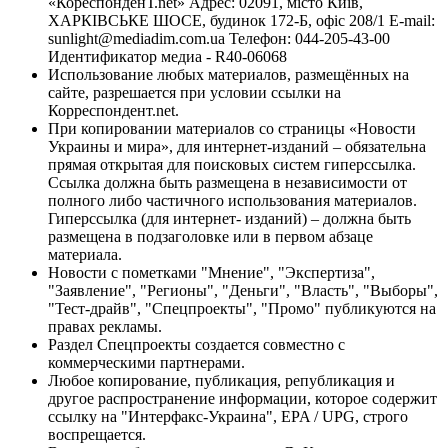
«КореспонденТ.net» Адрес: 02091, місто Київ,
ХАРКІВСЬКЕ ШОСЕ, будинок 172-Б, офіс 208/1 E-mail:
sunlight@mediadim.com.ua
Телефон: 044-205-43-00
Идентификатор медиа - R40-06068
Использование любых материалов, размещённых на
сайте, разрешается при условии ссылки на
Корреспондент.net.
При копировании материалов со страницы «Новости
Украины и мира», для интернет-изданий – обязательна
прямая открытая для поисковых систем гиперссылка.
Ссылка должна быть размещена в независимости от
полного либо частичного использования материалов.
Гиперссылка (для интернет- изданий) – должна быть
размещена в подзаголовке или в первом абзаце
материала.
Новости с пометками "Мнение", "Экспертиза",
"Заявление", "Регионы", "Деньги", "Власть", "Выборы",
"Тест-драйв", "Спецпроекты", "Промо" публикуются на
правах рекламы.
Раздел Спецпроекты создается совместно с
коммерческими партнерами.
Любое копирование, публикация, републикация и
другое распространение информации, которое содержит
ссылку на "Интерфакс-Украина", EPA / UPG, строго
воспрещается.