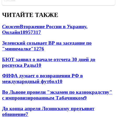
ЧИТАЙТЕ ТАКЖЕ
Сюжет
Вторжение России в Украину.
Онлайн
189
57
317
Зеленский созывает ВР на заседание по
"минималке"
12
76
БЮТ заявил о начале отсчета 30 дней до
роспуска Рады
10
ФИФА думает о возвращении РФ в
международный футбол
10
Во Львове провели "экзамен по казнокрадству"
с импровизированным Табачником
9
До конца апреля Лозинскому предъявят
обвинение
7