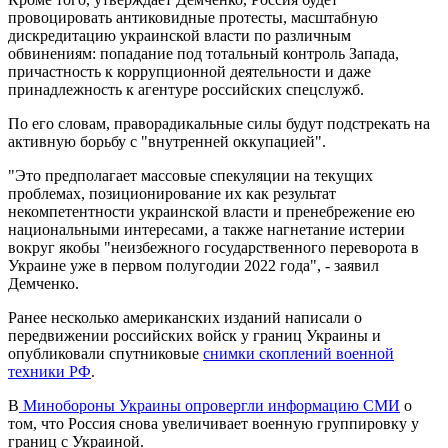
провоцировать антиковидные протесты, масштабную
дискредитацию украинской власти по различным
обвинениям: попадание под тотальный контроль Запада,
причастность к коррупционной деятельности и даже
принадлежность к агентуре российских спецслужб.
По его словам, праворадикальные силы будут подстрекать на
активную борьбу с "внутренней оккупацией".
"Это предполагает массовые спекуляции на текущих
проблемах, позиционирование их как результат
некомпетентности украинской власти и пренебрежение ею
национальными интересами, а также нагнетание истерии
вокруг якобы "неизбежного государственного переворота в
Украине уже в первом полугодии 2022 года", - заявил
Демченко.
Ранее несколько американских изданий написали о
передвижении российских войск у границ Украины и
опубликовали спутниковые
снимки скоплений военной
техники РФ
.
В
Минобороны Украины опровергли информацию СМИ
о
том, что Россия снова увеличивает военную группировку у
границ с Украиной.