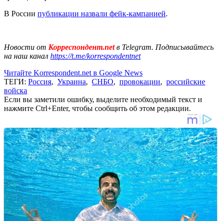
В России
публикации назвали фейк-кампанией
.
Новости от
Корреспондент.net
в Telegram. Подписывайтесь
на наш канал
https://t.me/korrespondentnet
Читайте Korrespondent.net в Google News
ТЕГИ:
Россия
,
Украина
,
СНБО
,
провокации
,
российские
войска
Если вы заметили ошибку, выделите необходимый текст и
нажмите Ctrl+Enter, чтобы сообщить об этом редакции.