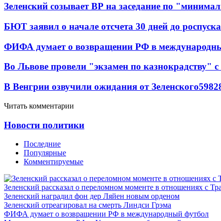
Зеленский созывает ВР на заседание по "минима
БЮТ заявил о начале отсчета 30 дней до роспуск
ФИФА думает о возвращении РФ в международн
Во Львове провели "экзамен по казнокрадству"
В Венгрии озвучили ожидания от Зеленского
59
8
2
Читать комментарии
Новости политики
Последние
Популярные
Комментируемые
Зеленский рассказал о переломном моменте в отношениях с Т
Зеленский наградил фон дер Ляйен новым орденом
Зеленский отреагировал на смерть Линдси Грэма
ФИФА думает о возвращении РФ в международный футбол