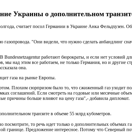
ие Украины о дополнительном транзите г
олгода, считает посол Германии в Украине Анка Фельдхузен. Об
газопровода. "Они видели, что нужно сделать анбандлинг сначал
 Bundesnetzagentur работают бюрократы, и если нет условий для с
в, мы над этим все работаем, не только Германия, но и другие ст
ссказала она.
ицит газа на рынке Европы.
этом. Плохим сюрпризом было то, что сжиженный газ уходит пол
рамках соглашений. Если смотреть на годовые или месячные объе
ные причины больше влияют на цену газа",- добавила дипломат.
полнительном транзите в объеме 55 млрд кубометров.
осмотрите, то речь идет только о дополнительных объемах газа.
чной границе. Предложение интересное. Потому что Северный пот