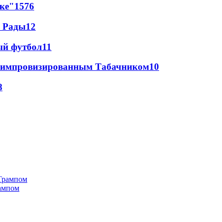
лке"
15
76
а Рады
12
ый футбол
11
 с импровизированным Табачником
10
8
рампом