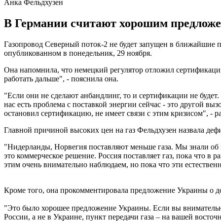
Анка Фельдхузен
В Германии считают хорошим предложен
Газопровод Северный поток-2 не будет запущен в ближайшие п
опубликованном в понедельник, 29 ноября.
Она напомнила, что немецкий регулятор отложил сертификацию 
работать дальше", - пояснила она.
"Если они не сделают анбандлинг, то и сертификации не будет. В
нас есть проблема с поставкой энергии сейчас - это другой вызо
остановил сертификацию, не имеет связи с этим кризисом", - ра
Главной причиной высоких цен на газ Фельдхузен назвала деф
"Нидерланды, Норвегия поставляют меньше газа. Мы знали об 
это коммерческое решение. Россия поставляет газ, пока что в 
этим очень внимательно наблюдаем, но пока что эти естествен
Кроме того, она прокомментировала предложение Украины о до
"Это было хорошее предложение Украины. Если вы внимательно п
России, а не в Украине, пункт передачи газа – на вашей восто