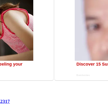
62
317