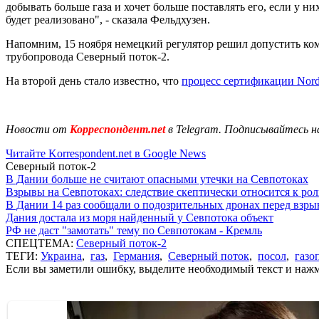
добывать больше газа и хочет больше поставлять его, если у ни
будет реализовано", - сказала Фельдхузен.
Напомним, 15 ноября немецкий регулятор решил допустить ко
трубопровода Северный поток-2.
На второй день стало известно, что
процесс сертификации Nord
Новости от
Корреспондент.net
в Telegram. Подписывайтесь н
Читайте Korrespondent.net в Google News
Северный поток-2
В Дании больше не считают опасными утечки на Севпотоках
Взрывы на Севпотоках: следствие скептически относится к ро
В Дании 14 раз сообщали о подозрительных дронах перед взр
Дания достала из моря найденный у Севпотока объект
РФ не даст "замотать" тему по Севпотокам - Кремль
СПЕЦТЕМА:
Северный поток-2
ТЕГИ:
Украина
,
газ
,
Германия
,
Северный поток
,
посол
,
газо
Если вы заметили ошибку, выделите необходимый текст и нажми