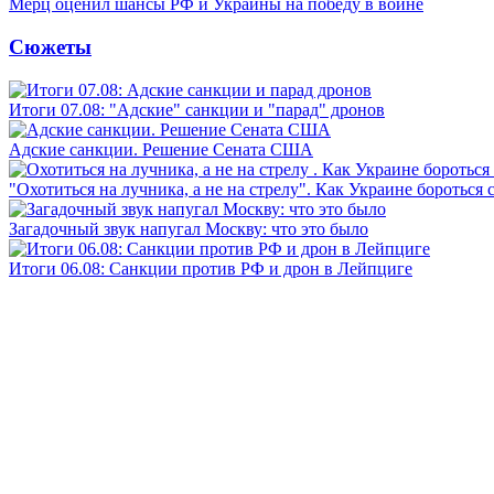
Мерц оценил шансы РФ и Украины на победу в войне
Сюжеты
Итоги 07.08: "Адские" санкции и "парад" дронов
Адские санкции. Решение Сената США
"Охотиться на лучника, а не на стрелу". Как Украине бороться 
Загадочный звук напугал Москву: что это было
Итоги 06.08: Санкции против РФ и дрон в Лейпциге