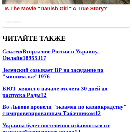
ЧИТАЙТЕ ТАКЖЕ
Сюжет
Вторжение России в Украину.
Онлайн
189
55
317
Зеленский созывает ВР на заседание по
"минималке"
19
76
БЮТ заявил о начале отсчета 30 дней до
роспуска Рады
12
Во Львове провели "экзамен по казнокрадству"
с импровизированным Табачником
12
Украина будет постепенно избавляться от
высокообогащенного урана
12