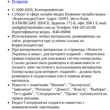
Редакция
© 2000-2026, Korrespondent.net
Субъект в сфере онлайн-медиа Название онлайн-медиа -
«КореспонденТ.net» Адрес: 02091, місто Київ,
ХАРКІВСЬКЕ ШОСЕ, будинок 172-Б, офіс 208/1 E-mail:
sunlight@mediadim.com.ua
Телефон: 044-205-43-00
Идентификатор медиа - R40-06068
Использование любых материалов, размещённых на
сайте, разрешается при условии ссылки на
Корреспондент.net.
При копировании материалов со страницы «Новости
Украины и мира», для интернет-изданий – обязательна
прямая открытая для поисковых систем гиперссылка.
Ссылка должна быть размещена в независимости от
полного либо частичного использования материалов.
Гиперссылка (для интернет- изданий) – должна быть
размещена в подзаголовке или в первом абзаце
материала.
Новости с пометками "Мнение", "Экспертиза",
"Заявление", "Регионы", "Деньги", "Власть", "Выборы",
"Тест-драйв", "Спецпроекты", "Промо" публикуются на
правах рекламы.
Раздел Спецпроекты создается совместно с
коммерческими партнерами.