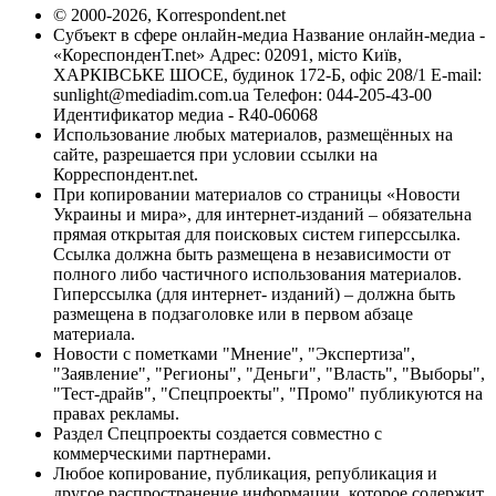
© 2000-2026, Korrespondent.net
Субъект в сфере онлайн-медиа Название онлайн-медиа -
«КореспонденТ.net» Адрес: 02091, місто Київ,
ХАРКІВСЬКЕ ШОСЕ, будинок 172-Б, офіс 208/1 E-mail:
sunlight@mediadim.com.ua
Телефон: 044-205-43-00
Идентификатор медиа - R40-06068
Использование любых материалов, размещённых на
сайте, разрешается при условии ссылки на
Корреспондент.net.
При копировании материалов со страницы «Новости
Украины и мира», для интернет-изданий – обязательна
прямая открытая для поисковых систем гиперссылка.
Ссылка должна быть размещена в независимости от
полного либо частичного использования материалов.
Гиперссылка (для интернет- изданий) – должна быть
размещена в подзаголовке или в первом абзаце
материала.
Новости с пометками "Мнение", "Экспертиза",
"Заявление", "Регионы", "Деньги", "Власть", "Выборы",
"Тест-драйв", "Спецпроекты", "Промо" публикуются на
правах рекламы.
Раздел Спецпроекты создается совместно с
коммерческими партнерами.
Любое копирование, публикация, републикация и
другое распространение информации, которое содержит