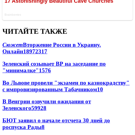
ЧИТАЙТЕ ТАКЖЕ
Сюжет
Вторжение России в Украину.
Онлайн
189
72
317
Зеленский созывает ВР на заседание по
"минималке"
15
76
Во Львове провели "экзамен по казнокрадству"
с импровизированным Табачником
10
В Венгрии озвучили ожидания от
Зеленского
59
9
28
БЮТ заявил о начале отсчета 30 дней до
роспуска Рады
8