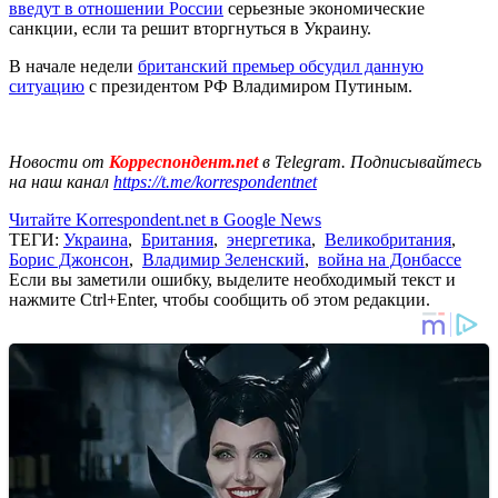
введут в отношении России
серьезные экономические
санкции, если та решит вторгнуться в Украину.
В начале недели
британский премьер обсудил данную
ситуацию
с президентом РФ Владимиром Путиным.
Новости от
Корреспондент.net
в Telegram. Подписывайтесь
на наш канал
https://t.me/korrespondentnet
Читайте Korrespondent.net в Google News
ТЕГИ:
Украина
,
Британия
,
энергетика
,
Великобритания
,
Борис Джонсон
,
Владимир Зеленский
,
война на Донбассе
Если вы заметили ошибку, выделите необходимый текст и
нажмите Ctrl+Enter, чтобы сообщить об этом редакции.